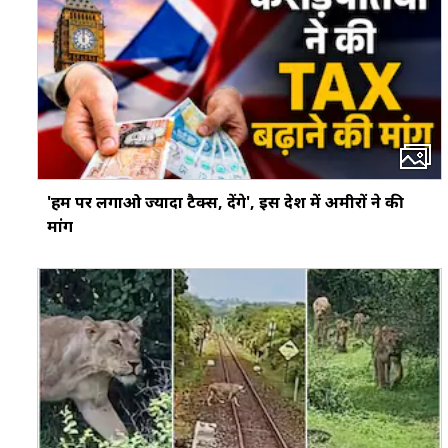
'हम पर लगाओ ज्यादा टैक्स, देंगे', इस देश में अमीरों ने की
मांग