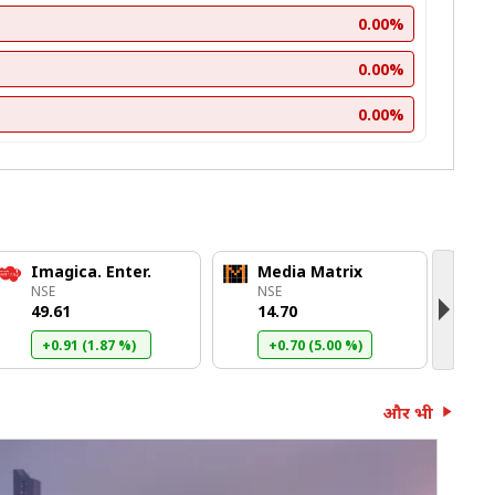
0.00%
0.00%
0.00%
Imagica. Enter.
Media Matrix
D
NSE
NSE
N
₹49.61
₹14.70
₹
+0.91 (1.87 %)
+0.70 (5.00 %)
और भी