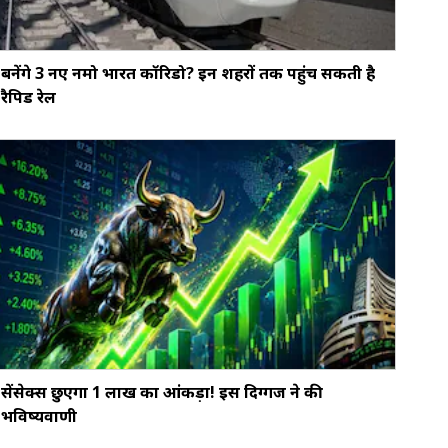
बनेंगे 3 नए नमो भारत कॉरिडो? इन शहरों तक पहुंच सकती है
रैपिड रेल
सेंसेक्स छुएगा 1 लाख का आंकड़ा! इस दिग्गज ने की
भविष्यवाणी