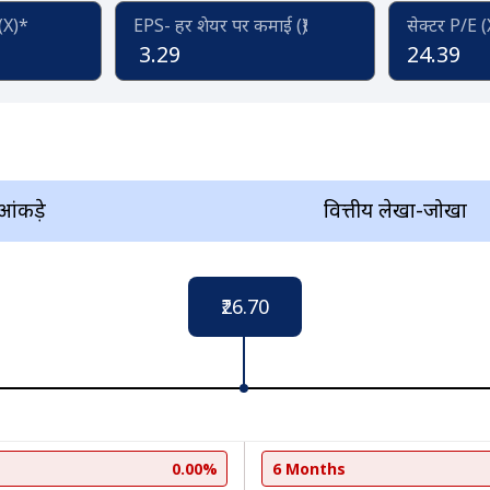
 (X)*
EPS- हर शेयर पर कमाई (₹)
सेक्टर P/E 
3.29
24.39
 आंकड़े
वित्तीय लेखा-जोखा
₹26.70
0.00%
6 Months