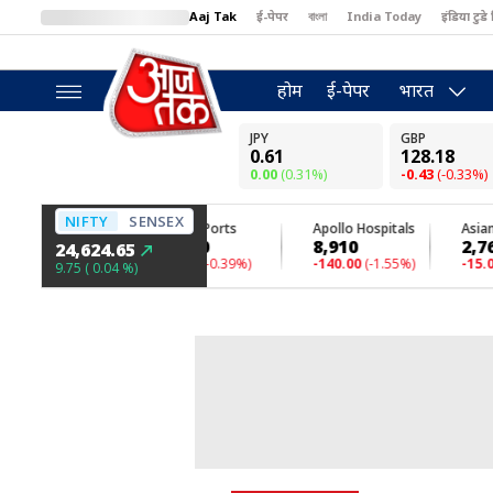
Aaj Tak
ई-पेपर
বাংলা
India Today
इंडिया टुडे 
MumbaiTak
BT Bazaar
Cosmopolitan
Harper's Bazaar
North
होम
ई-पेपर
भारत