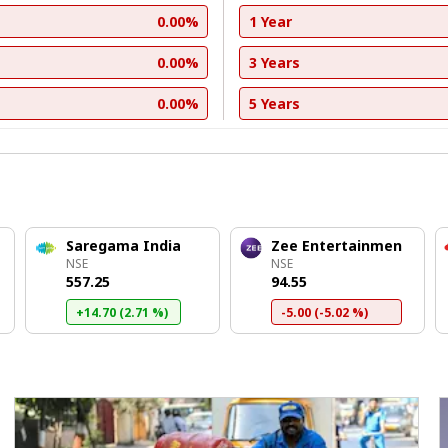
0.00%
1 Year
0.00%
3 Years
0.00%
5 Years
Saregama India
Zee Entertainmen
NSE
NSE
₹557.25
₹94.55
+14.70 (2.71 %)
-5.00 (-5.02 %)