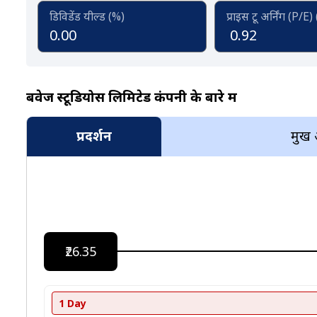
डिविडेंड यील्ड (%)
प्राइस टू अर्निंग (P/E)
0.00
0.92
बवेज स्टूडियोस लिमिटेड कंपनी के बारे में
प्रदर्शन
प्रमुख
₹26.35
1 Day