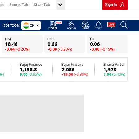
ak
Sports Tak
KisanTak
Sign In
IN
EDITION