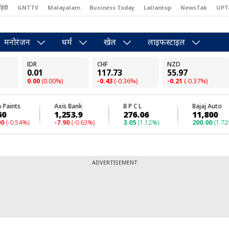
हिंदी
GNTTV
Malayalam
Business Today
Lallantop
NewsTak
UPT
east
Brides Today
Reader’s Digest
Astro Tak
Pakwan Gali
मनोरंजन
धर्म
खेल
लाइफस्टाइल
ADVERTISEMENT