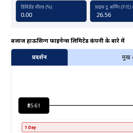
डिविडेंड यील्ड (%)
प्राइस टू अर्निंग (P/E)
0.00
26.56
बजाज हाऊसिन्ग फाईनेन्स लिमिटेड कंपनी के बारे में
प्रदर्शन
प्रमुख
₹85.61
1 Day