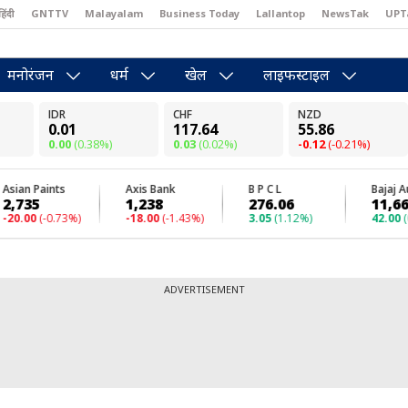
हिंदी
GNTTV
Malayalam
Business Today
Lallantop
NewsTak
UPT
east
Brides Today
Reader’s Digest
Astro Tak
Pakwan Gali
मनोरंजन
धर्म
खेल
लाइफस्टाइल
ADVERTISEMENT