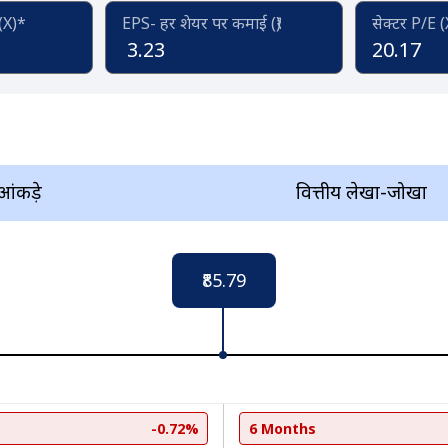
 (X)*
EPS- हर शेयर पर कमाई (₹)
सेक्टर P/E 
3.23
20.17
 आंकड़े
वित्तीय लेखा-जोखा
₹85.79
-0.72%
6 Months