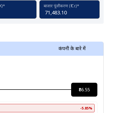
(X)*
बाजार पूंजीकरण (₹ Cr.)*
71,483.10
कंपनी के बारे में
₹86.55
-5.85%