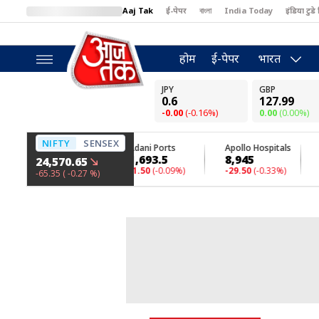
Aaj Tak
ई-पेपर
বাংলা
India Today
इंडिया टुडे 
MumbaiTak
BT Bazaar
Cosmopolitan
Harper's Bazaar
North
होम
ई-पेपर
भारत