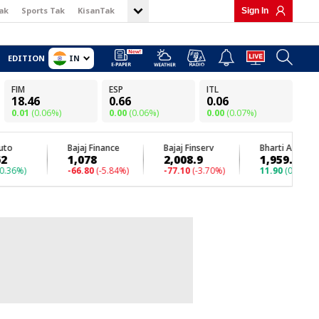
ak
Sports Tak
KisanTak
Sign In
IN
EDITION