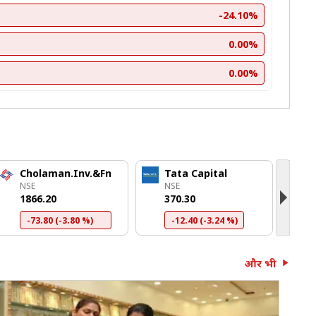
-24.10%
0.00%
0.00%
Cholaman.Inv.&Fn
Tata Capital
P
NSE
NSE
N
₹1866.20
₹370.30
₹
-73.80 (-3.80 %)
-12.40 (-3.24 %)
और भी