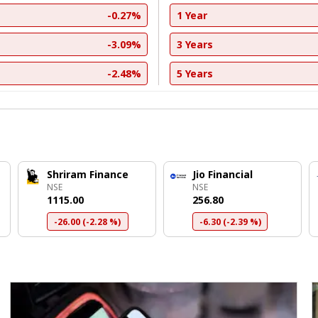
-0.27%
1 Year
-3.09%
3 Years
-2.48%
5 Years
Shriram Finance
Jio Financial
NSE
NSE
₹1115.00
₹256.80
-26.00 (-2.28 %)
-6.30 (-2.39 %)