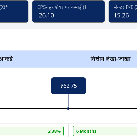
 (X)*
EPS- हर शेयर पर कमाई (₹)
सेक्टर P/E 
26.10
15.26
 आंकड़े
वित्तीय लेखा-जोखा
₹762.75
2.38%
6 Months