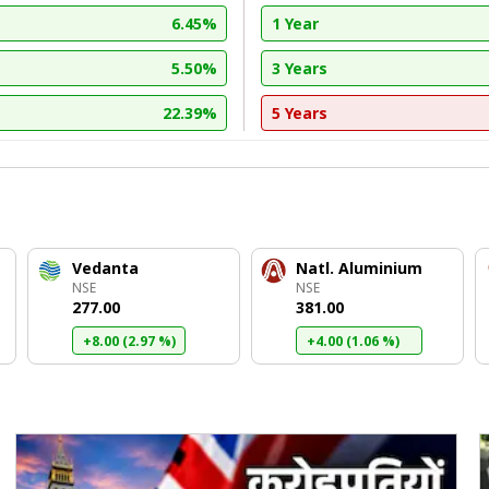
6.45%
1 Year
5.50%
3 Years
22.39%
5 Years
Vedanta
Natl. Aluminium
NSE
NSE
₹277.00
₹381.00
+8.00 (2.97 %)
+4.00 (1.06 %)