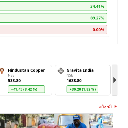
34.41%
89.27%
0.00%
Hindustan Copper
Gravita India
J
NSE
NSE
N
₹533.80
₹1688.80
₹
+41.45 (8.42 %)
+30.20 (1.82 %)
और भी