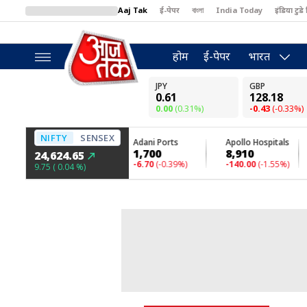
Aaj Tak
ई-पेपर
বাংলা
India Today
इंडिया टुडे 
MumbaiTak
BT Bazaar
Cosmopolitan
Harper's Bazaar
North
होम
ई-पेपर
भारत