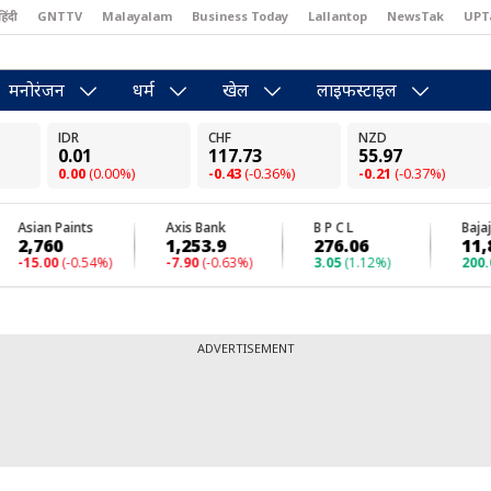
हिंदी
GNTTV
Malayalam
Business Today
Lallantop
NewsTak
UPT
east
Brides Today
Reader’s Digest
Astro Tak
Pakwan Gali
मनोरंजन
धर्म
खेल
लाइफस्टाइल
ADVERTISEMENT