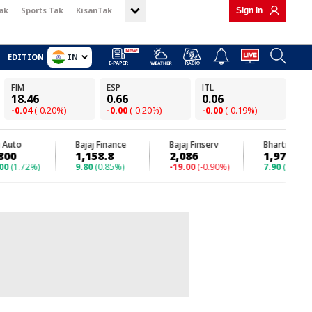
ak
Sports Tak
KisanTak
Sign In
IN
EDITION