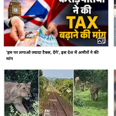
'हम पर लगाओ ज्यादा टैक्स, देंगे', इस देश में अमीरों ने की
मांग