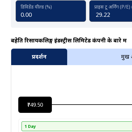
डिविडेंड यील्ड (%)
प्राइस टू अर्निंग (P/E)
0.00
29.22
बहेति रिसायकलिङ्ग इंडस्ट्रीस लिमिटेड कंपनी के बारे में
प्रदर्शन
प्रमुख
₹749.50
1 Day