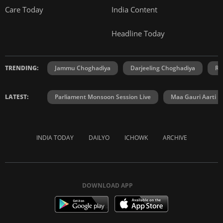
Care Today
India Content
Headline Today
TRENDING:
Jammu Choghadiya
Darjeeling Choghadiya
Ra
LATEST:
Parliament Monsoon Session Live
Maa Gauri Aarti
INDIA TODAY
DAILYO
ICHOWK
ARCHIVE
DOWNLOAD APP