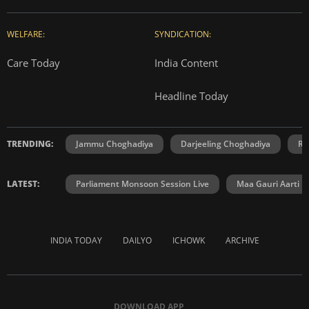
WELFARE:
SYNDICATION:
Care Today
India Content
Headline Today
TRENDING:
Jammu Choghadiya
Darjeeling Choghadiya
Ra
LATEST:
Parliament Monsoon Session Live
Maa Gauri Aarti
INDIA TODAY
DAILYO
ICHOWK
ARCHIVE
DOWNLOAD APP