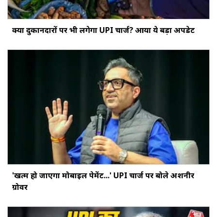
क्‍या दुकानदारों पर भी लगेगा UPI चार्ज? आया ये बड़ा अपडेट
'खत्‍म हो जाएगा मोबाइल पेमेंट...' UPI चार्ज पर बोले अशनीर
ग्रोवर