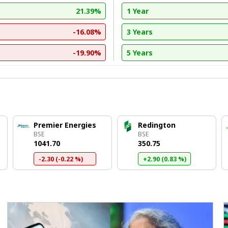
21.39%
1 Year
-16.08%
3 Years
-19.90%
5 Years
Premier Energies
Redington
BSE
BSE
₹1041.70
₹350.75
-2.30 (-0.22 %)
+2.90 (0.83 %)