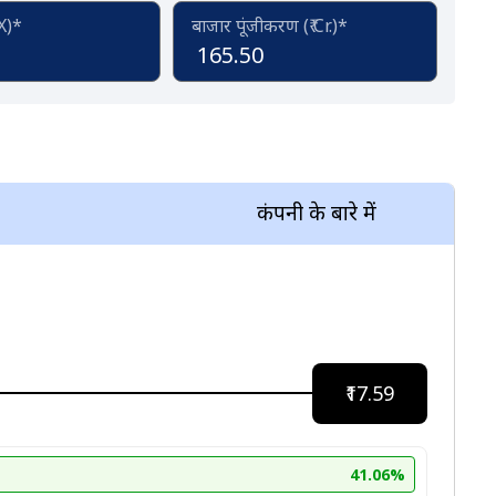
(X)*
बाजार पूंजीकरण (₹ Cr.)*
165.50
कंपनी के बारे में
₹17.59
41.06%