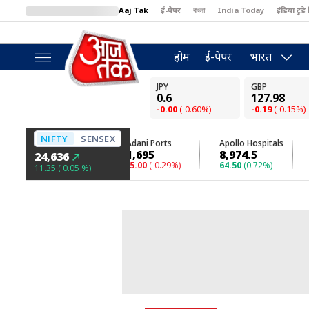
Aaj Tak
ई-पेपर
বাংলা
India Today
इंडिया टुडे 
MumbaiTak
BT Bazaar
Cosmopolitan
Harper's Bazaar
North
होम
ई-पेपर
भारत