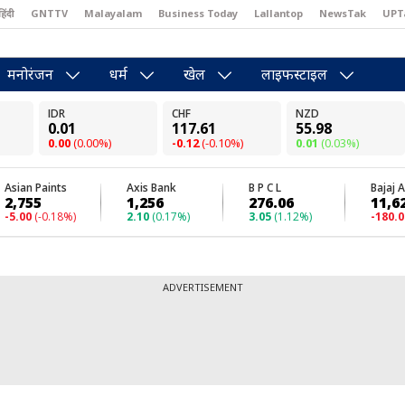
हिंदी
GNTTV
Malayalam
Business Today
Lallantop
NewsTak
UPT
east
Brides Today
Reader’s Digest
Astro Tak
Pakwan Gali
मनोरंजन
धर्म
खेल
लाइफस्टाइल
ADVERTISEMENT