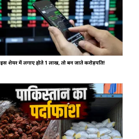
इस शेयर में लगाए होते ₹1 लाख, तो बन जाते करोड़पति!