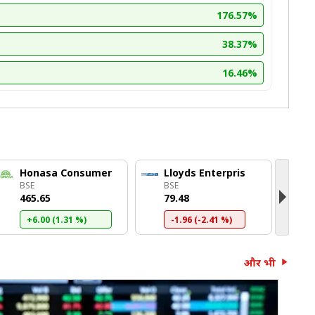
176.57%
38.37%
16.46%
Honasa Consumer
Lloyds Enterpris
BSE
BSE
B
₹465.65
₹79.48
₹
+6.00 (1.31 %)
-1.96 (-2.41 %)
और भी