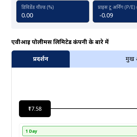
डिविडेंड यील्ड (%)
प्राइस टू अर्निंग (P/E)
0.00
-0.09
एवीआइ पोलीमर्स लिमिटेड कंपनी के बारे में
प्रदर्शन
प्रमुख
₹17.58
1 Day