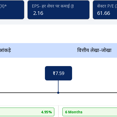
 (X)*
EPS- हर शेयर पर कमाई (₹)
सेक्टर P/E 
2.16
61.66
 आंकड़े
वित्तीय लेखा-जोखा
₹17.59
4.95%
6 Months