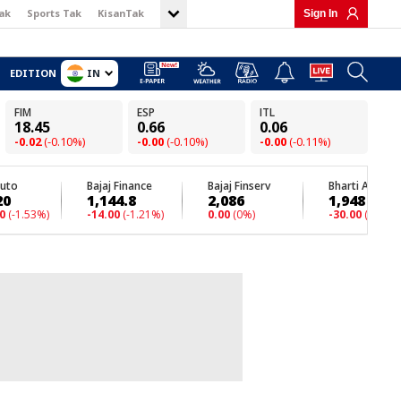
ak
Sports Tak
KisanTak
Sign In
IN
EDITION