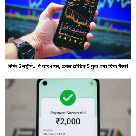
सिर्फ 6 महीने... ये चार शेयर, डबल छोड़‍िए 5 गुना बना दिया पैसा!