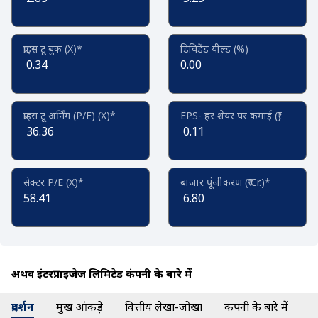
प्राइस टू बुक (X)*
डिविडेंड यील्ड (%)
0.34
0.00
प्राइस टू अर्निंग (P/E) (X)*
EPS- हर शेयर पर कमाई (₹)
36.36
0.11
सेक्टर P/E (X)*
बाजार पूंजीकरण (₹ Cr.)*
58.41
6.80
अथर्व इंटरप्राईजेज लिमिटेड कंपनी के बारे में
प्रदर्शन
प्रमुख आंकड़े
वित्तीय लेखा-जोखा
कंपनी के बारे में