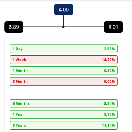
₹4.00
₹3.89
₹4.01
1 Day
2.83%
1 Week
-18.20%
1 Month
0.50%
3 Month
0.00%
6 Months
5.54%
1 Year
8.70%
3 Years
14.14%