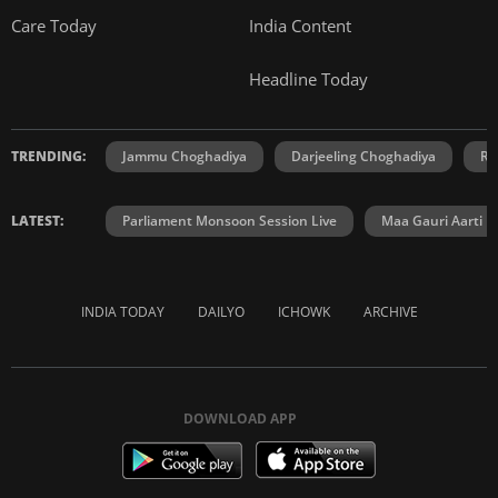
Care Today
India Content
Headline Today
TRENDING:
Jammu Choghadiya
Darjeeling Choghadiya
Ra
LATEST:
Parliament Monsoon Session Live
Maa Gauri Aarti
INDIA TODAY
DAILYO
ICHOWK
ARCHIVE
DOWNLOAD APP