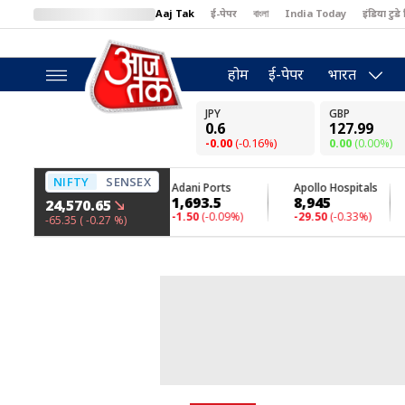
Aaj Tak
ई-पेपर
বাংলা
India Today
इंडिया टुडे 
MumbaiTak
BT Bazaar
Cosmopolitan
Harper's Bazaar
North
होम
ई-पेपर
भारत