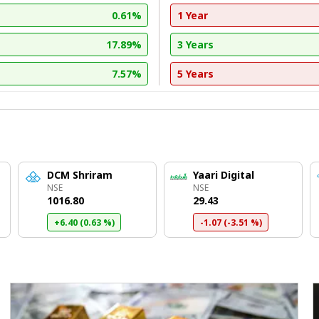
0.61%
1 Year
17.89%
3 Years
7.57%
5 Years
DCM Shriram
Yaari Digital
NSE
NSE
₹1016.80
₹29.43
+6.40 (0.63 %)
-1.07 (-3.51 %)