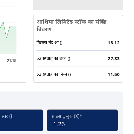
:06.
आशिमा लिमिटेड स्टॉक का संक्षिप्त
विवरण
पिछला बंद हुआ (₹)
18.12
52 सप्ताह का उच्च (₹)
27.83
21:15
52 सप्ताह का निम्न (₹)
11.50
्तर (₹)
प्राइस टू बुक (X)*
1.26