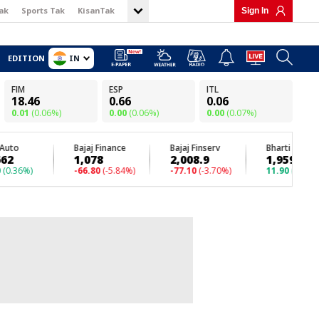
ak
Sports Tak
KisanTak
Sign In
IN
EDITION