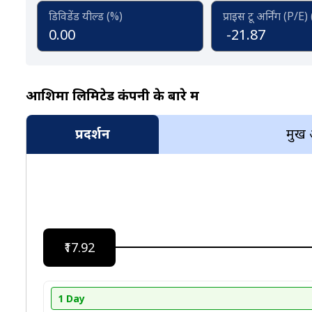
डिविडेंड यील्ड (%)
प्राइस टू अर्निंग (P/E)
0.00
-21.87
आशिमा लिमिटेड कंपनी के बारे में
प्रदर्शन
प्रमुख
₹17.92
1 Day