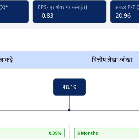
 (X)*
EPS- हर शेयर पर कमाई (₹)
सेक्टर P/E 
-0.83
20.96
 आंकड़े
वित्तीय लेखा-जोखा
₹18.19
0.39%
6 Months