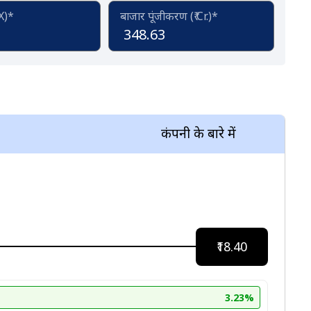
(X)*
बाजार पूंजीकरण (₹ Cr.)*
348.63
कंपनी के बारे में
₹18.40
3.23%