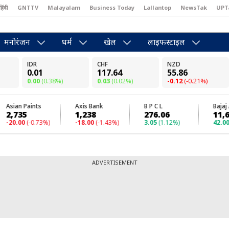
हिंदी
GNTTV
Malayalam
Business Today
Lallantop
NewsTak
UPT
east
Brides Today
Reader’s Digest
Astro Tak
Pakwan Gali
मनोरंजन
धर्म
खेल
लाइफस्टाइल
ADVERTISEMENT