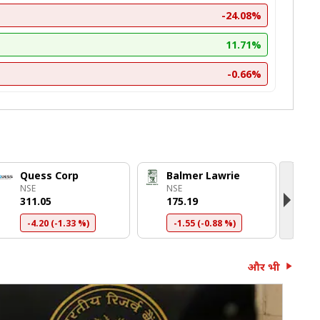
-24.08%
11.71%
-0.66%
Quess Corp
Balmer Lawrie
G
NSE
NSE
N
₹311.05
₹175.19
₹
-4.20 (-1.33 %)
-1.55 (-0.88 %)
और भी