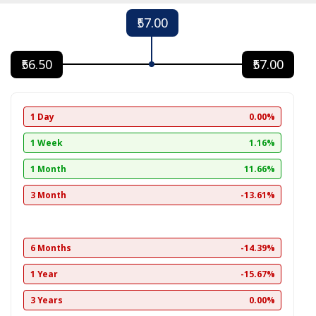
₹57.00
₹56.50
₹57.00
1 Day
0.00%
1 Week
1.16%
1 Month
11.66%
3 Month
-13.61%
6 Months
-14.39%
1 Year
-15.67%
3 Years
0.00%