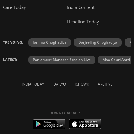
Care Today
India Content
Headline Today
TRENDING:
Jammu Choghadiya
Darjeeling Choghadiya
Ra
LATEST:
Parliament Monsoon Session Live
Maa Gauri Aarti
INDIA TODAY
DAILYO
ICHOWK
ARCHIVE
DOWNLOAD APP