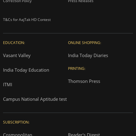
Correction Policy
Press Releases
T&Cs for AajTak HD Contest
EDUCATION:
ONLINE SHOPPING:
Vasant Valley
India Today Diaries
PRINTING:
India Today Education
Thomson Press
ITMI
Campus National Aptitude test
SUBSCRIPTION:
Cosmopolitan
Reader's Digest