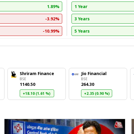
1.89%
1 Year
-3.92%
3 Years
-10.99%
5 Years
Shriram Finance
Jio Financial
BSE
BSE
₹1140.50
₹264.30
+18.10 (1.61 %)
+2.35 (0.90 %)