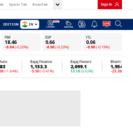
ak
Sports Tak
KisanTak
Sign In
IN
EDITION