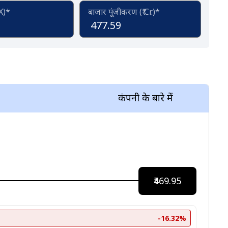
(X)*
बाजार पूंजीकरण (₹ Cr.)*
477.59
कंपनी के बारे में
₹469.95
-16.32%