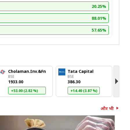
20.25%
88.01%
57.65%
Cholaman.Inv.&Fn
Tata Capital
P
BSE
BSE
B
₹1933.00
₹386.30
₹
+53.00 (2.82 %)
+14.40 (3.87 %)
और भी