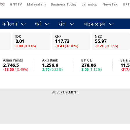
हिंदी
GNTTV
Malayalam
Business Today
Lallantop
NewsTak
UPT
east
Brides Today
Reader’s Digest
Astro Tak
Pakwan Gali
मनोरंजन
धर्म
खेल
लाइफस्टाइल
ADVERTISEMENT