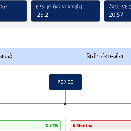
 (X)*
EPS- हर शेयर पर कमाई (₹)
सेक्टर P/E 
23.21
20.57
 आंकड़े
वित्तीय लेखा-जोखा
₹407.00
0.31%
6 Months