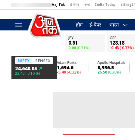
Aaj Tak
ई-पेपर
বাংলা
India Today
इंडिया टुडे 
MumbaiTak
BT Bazaar
Cosmopolitan
Harper's Bazaar
North
होम
ई-पेपर
भारत