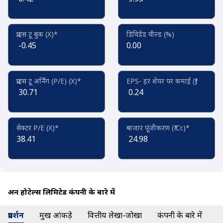
प्राइस टू बुक (X)*
डिविडेंड यील्ड (%)
-0.45
0.00
प्राइस टू अर्निंग (P/E) (X)*
EPS- हर शेयर पर कमाई (₹)
30.71
0.24
सेक्टर P/E (X)*
बाजार पूंजीकरण (₹ Cr.)*
38.41
24.98
अरुन होटेल्स लिमिटेड कंपनी के बारे में
प्रदर्शन
प्रमुख आंकड़े
वित्तीय लेखा-जोखा
कंपनी के बारे में