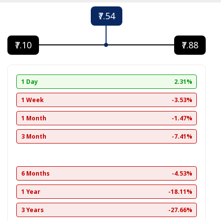
₹7.54
₹7.10
₹7.88
1 Day
2.31%
1 Week
-3.53%
1 Month
-1.47%
3 Month
-7.41%
6 Months
-4.53%
1 Year
-18.11%
3 Years
-27.66%