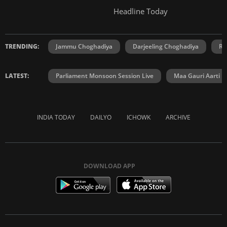
Headline Today
TRENDING:
Jammu Choghadiya
Darjeeling Choghadiya
Ra
LATEST:
Parliament Monsoon Session Live
Maa Gauri Aarti
INDIA TODAY
DAILYO
ICHOWK
ARCHIVE
DOWNLOAD APP