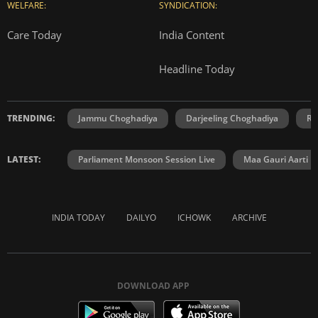
WELFARE:
SYNDICATION:
Care Today
India Content
Headline Today
TRENDING:
Jammu Choghadiya
Darjeeling Choghadiya
Ra
LATEST:
Parliament Monsoon Session Live
Maa Gauri Aarti
INDIA TODAY
DAILYO
ICHOWK
ARCHIVE
DOWNLOAD APP