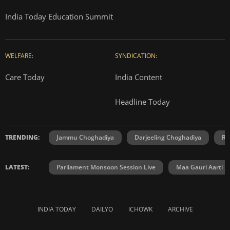
India Today Education Summit
WELFARE:
SYNDICATION:
Care Today
India Content
Headline Today
TRENDING:
Jammu Choghadiya
Darjeeling Choghadiya
Ra
LATEST:
Parliament Monsoon Session Live
Maa Gauri Aarti
INDIA TODAY
DAILYO
ICHOWK
ARCHIVE