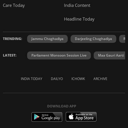
Care Today
India Content
Headline Today
TRENDING:
Jammu Choghadiya
Darjeeling Choghadiya
Ra
LATEST:
Parliament Monsoon Session Live
Maa Gauri Aarti
INDIA TODAY
DAILYO
ICHOWK
ARCHIVE
DOWNLOAD APP