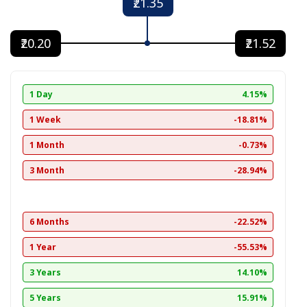
₹21.35
₹20.20
₹21.52
1 Day
4.15%
1 Week
-18.81%
1 Month
-0.73%
3 Month
-28.94%
6 Months
-22.52%
1 Year
-55.53%
3 Years
14.10%
5 Years
15.91%