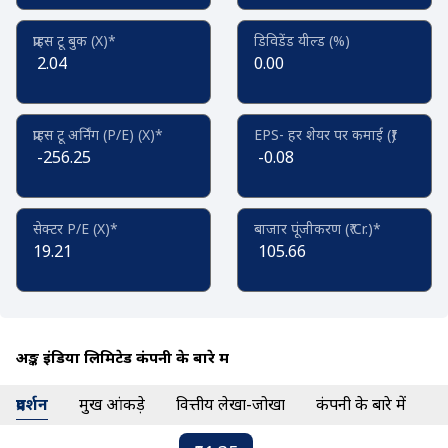
प्राइस टू बुक (X)*
डिविडेंड यील्ड (%)
2.04
0.00
प्राइस टू अर्निंग (P/E) (X)*
EPS- हर शेयर पर कमाई (₹)
-256.25
-0.08
सेक्टर P/E (X)*
बाजार पूंजीकरण (₹ Cr.)*
19.21
105.66
अङ्क इंडिया लिमिटेड कंपनी के बारे में
प्रदर्शन
प्रमुख आंकड़े
वित्तीय लेखा-जोखा
कंपनी के बारे में