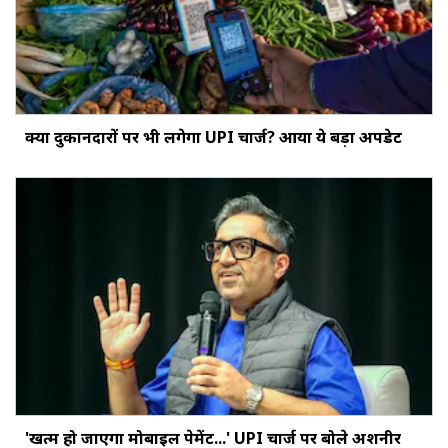
क्‍या दुकानदारों पर भी लगेगा UPI चार्ज? आया ये बड़ा अपडेट
'खत्‍म हो जाएगा मोबाइल पेमेंट...' UPI चार्ज पर बोले अशनीर