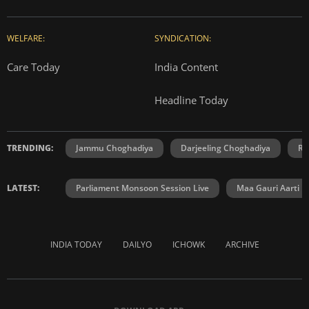
WELFARE:
SYNDICATION:
Care Today
India Content
Headline Today
TRENDING:
Jammu Choghadiya
Darjeeling Choghadiya
Ra
LATEST:
Parliament Monsoon Session Live
Maa Gauri Aarti
INDIA TODAY
DAILYO
ICHOWK
ARCHIVE