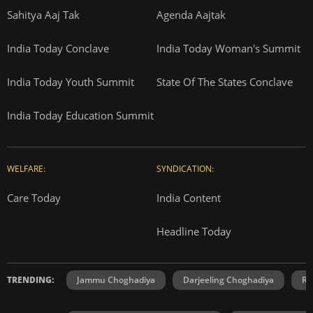
Sahitya Aaj Tak
Agenda Aajtak
India Today Conclave
India Today Woman's Summit
India Today Youth Summit
State Of The States Conclave
India Today Education Summit
WELFARE:
SYNDICATION:
Care Today
India Content
Headline Today
TRENDING:
Jammu Choghadiya
Darjeeling Choghadiya
Ra