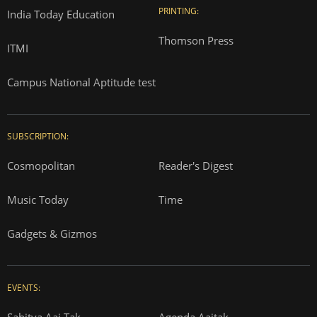
PRINTING:
India Today Education
Thomson Press
ITMI
Campus National Aptitude test
SUBSCRIPTION:
Cosmopolitan
Reader's Digest
Music Today
Time
Gadgets & Gizmos
EVENTS:
Sahitya Aaj Tak
Agenda Aajtak