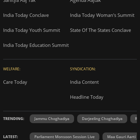
India Today Conclave
India Today Woman's Summit
India Today Youth Summit
State Of The States Conclave
India Today Education Summit
WELFARE:
SYNDICATION:
Care Today
India Content
Headline Today
TRENDING:
Jammu Choghadiya
Darjeeling Choghadiya
Ra
LATEST:
Parliament Monsoon Session Live
Maa Gauri Aarti