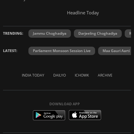
Headline Today
TRENDING:
Jammu Choghadiya
Darjeeling Choghadiya
Ra
LATEST:
Parliament Monsoon Session Live
Maa Gauri Aarti
INDIA TODAY
DAILYO
ICHOWK
ARCHIVE
DOWNLOAD APP