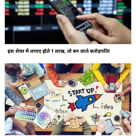
इस शेयर में लगाए होते ₹1 लाख, तो बन जाते करोड़पति!