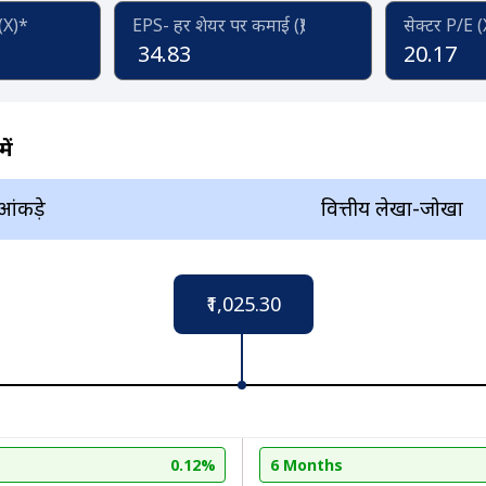
 (X)*
EPS- हर शेयर पर कमाई (₹)
सेक्टर P/E 
34.83
20.17
ें
 आंकड़े
वित्तीय लेखा-जोखा
₹1,025.30
0.12%
6 Months