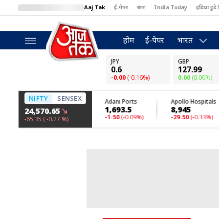
Aaj Tak
ई-पेपर
বাংলা
India Today
इंडिया टुडे 
MumbaiTak
BT Bazaar
Cosmopolitan
Harper's Bazaar
North
होम
ई-पेपर
भारत