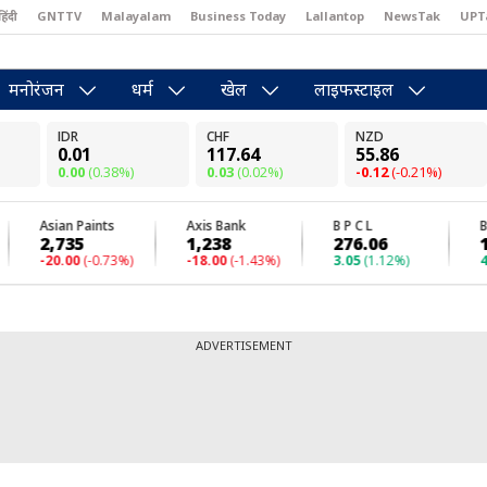
हिंदी
GNTTV
Malayalam
Business Today
Lallantop
NewsTak
UPT
east
Brides Today
Reader’s Digest
Astro Tak
Pakwan Gali
मनोरंजन
धर्म
खेल
लाइफस्टाइल
ADVERTISEMENT