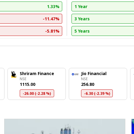
1.33%
1 Year
-11.47%
3 Years
-5.81%
5 Years
Shriram Finance
Jio Financial
NSE
NSE
₹1115.00
₹256.80
-26.00 (-2.28 %)
-6.30 (-2.39 %)