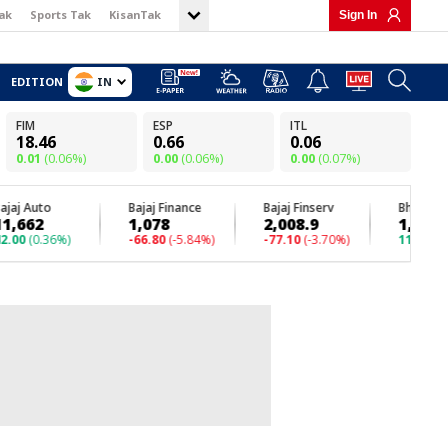
ak
Sports Tak
KisanTak
Sign In
IN
EDITION