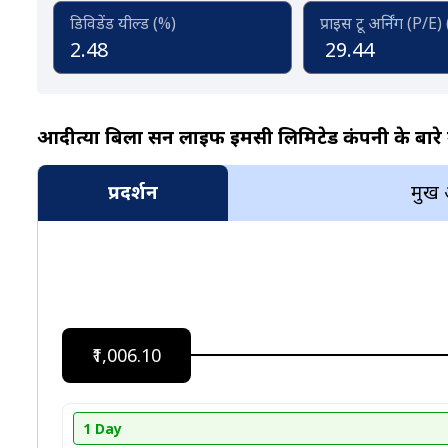
डिविडेंड यील्ड (%)
प्राइस टू अर्निंग (P/E)
2.48
29.44
आदीत्या बिर्ला सन लाइफ ईमसी लिमिटेड कंपनी के बारे म
प्रदर्शन
प्रमुख
₹1,006.10
1 Day