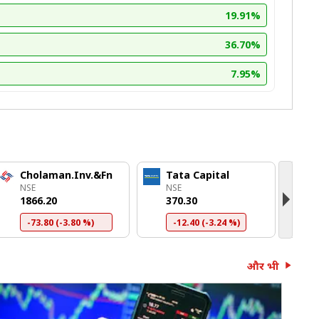
19.91%
36.70%
7.95%
Cholaman.Inv.&Fn
Tata Capital
P
NSE
NSE
N
₹1866.20
₹370.30
₹
-73.80 (-3.80 %)
-12.40 (-3.24 %)
और भी