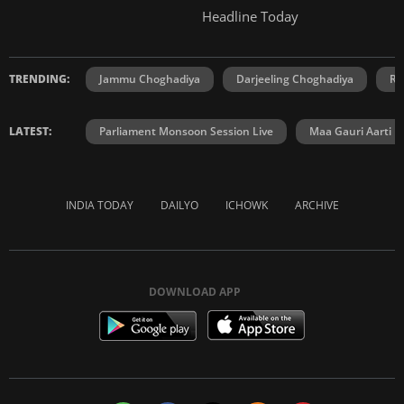
Headline Today
TRENDING:
Jammu Choghadiya
Darjeeling Choghadiya
Ra
LATEST:
Parliament Monsoon Session Live
Maa Gauri Aarti
INDIA TODAY
DAILYO
ICHOWK
ARCHIVE
DOWNLOAD APP