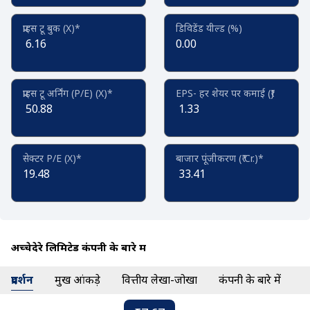
प्राइस टू बुक (X)*
डिविडेंड यील्ड (%)
6.16
0.00
प्राइस टू अर्निंग (P/E) (X)*
EPS- हर शेयर पर कमाई (₹)
50.88
1.33
सेक्टर P/E (X)*
बाजार पूंजीकरण (₹ Cr.)*
19.48
33.41
अच्चेदेरे लिमिटेड कंपनी के बारे में
प्रदर्शन
प्रमुख आंकड़े
वित्तीय लेखा-जोखा
कंपनी के बारे में