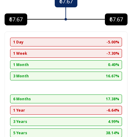
₹67.67
₹67.67
₹67.67
1 Day
-5.00%
1 Week
-7.30%
1 Month
0.40%
3 Month
16.67%
6 Months
17.38%
1 Year
-6.64%
3 Years
4.99%
5 Years
38.14%