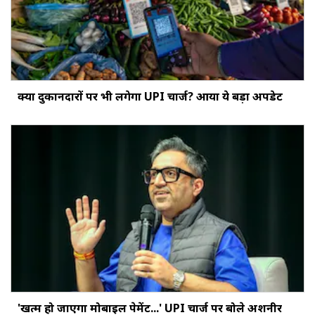
क्‍या दुकानदारों पर भी लगेगा UPI चार्ज? आया ये बड़ा अपडेट
'खत्‍म हो जाएगा मोबाइल पेमेंट...' UPI चार्ज पर बोले अशनीर