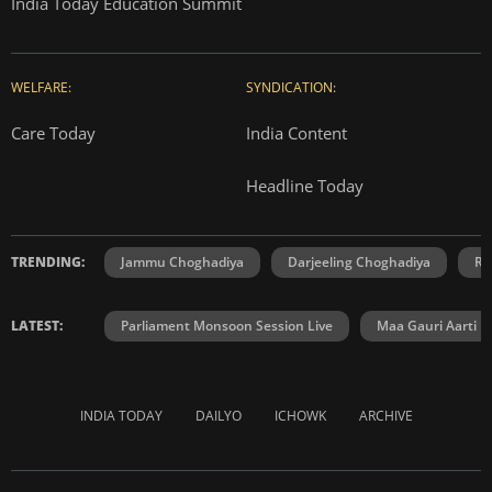
India Today Education Summit
WELFARE:
SYNDICATION:
Care Today
India Content
Headline Today
TRENDING:
Jammu Choghadiya
Darjeeling Choghadiya
Ra
LATEST:
Parliament Monsoon Session Live
Maa Gauri Aarti
INDIA TODAY
DAILYO
ICHOWK
ARCHIVE