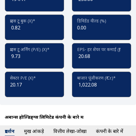
प्राइस टू बुक (X)*
डिविडेंड यील्ड (%)
0.82
0.00
प्राइस टू अर्निंग (P/E) (X)*
EPS- हर शेयर पर कमाई (₹)
9.73
20.68
सेक्टर P/E (X)*
बाजार पूंजीकरण (₹ Cr.)*
20.17
1,022.08
अबान्स होल्डिङ्ग्स लिमिटेड कंपनी के बारे में
प्रदर्शन
प्रमुख आंकड़े
वित्तीय लेखा-जोखा
कंपनी के बारे में