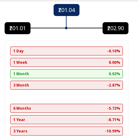
₹201.04
₹201.01
₹202.90
1 Day
-0.10%
1 Week
0.00%
1 Month
0.02%
3 Month
-2.87%
6 Months
-5.72%
1 Year
-8.71%
3 Years
-10.99%