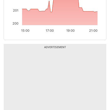
The chart has 2 Y axes displaying values, and v
201
200
15:00
17:00
19:00
21:00
End of interactive chart.
ADVERTISEMENT