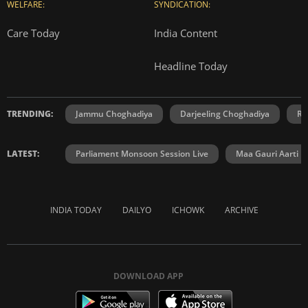
WELFARE:
SYNDICATION:
Care Today
India Content
Headline Today
TRENDING:
Jammu Choghadiya
Darjeeling Choghadiya
Ra
LATEST:
Parliament Monsoon Session Live
Maa Gauri Aarti
INDIA TODAY
DAILYO
ICHOWK
ARCHIVE
DOWNLOAD APP