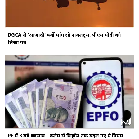
DGCA से 'आजादी' क्यों मांग रहे पायलट्स, पीएम मोदी को
लिखा पत्र
PF में 8 बड़े बदलाव... क्‍लेम से विड्रॉल तक बदल गए ये नियम