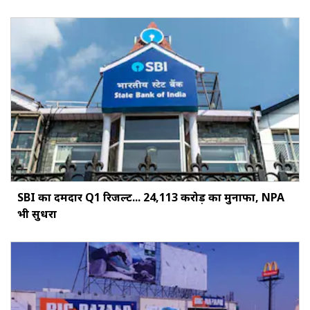
SBI का दमदार Q1 रिजल्ट... ₹24,113 करोड़ का मुनाफा, NPA
भी सुधरा