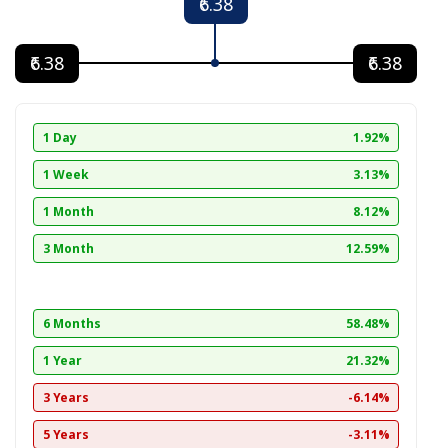
₹6.38
₹6.38
₹6.38
1 Day
1.92%
1 Week
3.13%
1 Month
8.12%
3 Month
12.59%
6 Months
58.48%
1 Year
21.32%
3 Years
-6.14%
5 Years
-3.11%