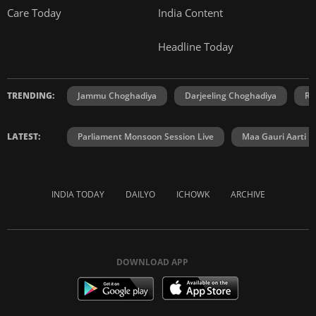
Care Today
India Content
Headline Today
TRENDING:
Jammu Choghadiya
Darjeeling Choghadiya
Ra
LATEST:
Parliament Monsoon Session Live
Maa Gauri Aarti
INDIA TODAY
DAILYO
ICHOWK
ARCHIVE
DOWNLOAD APP