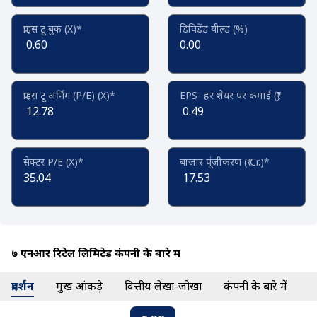
प्राइस टू बुक (X)*
डिविडेंड यील्ड (%)
0.60
0.00
प्राइस टू अर्निंग (P/E) (X)*
EPS- हर शेयर पर कमाई (₹)
12.78
0.49
सेक्टर P/E (X)*
बाजार पूंजीकरण (₹ Cr.)*
35.04
17.53
७ एनआर रिटेल लिमिटेड कंपनी के बारे में
प्रदर्शन
प्रमुख आंकड़े
वित्तीय लेखा-जोखा
कंपनी के बारे में