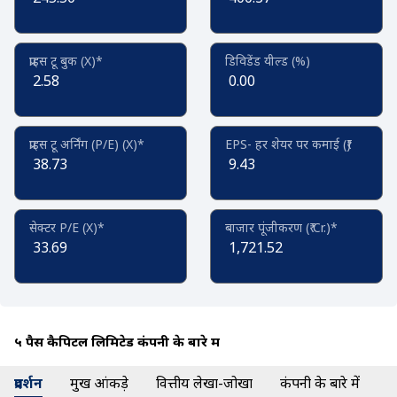
प्राइस टू बुक (X)*
डिविडेंड यील्ड (%)
2.58
0.00
प्राइस टू अर्निंग (P/E) (X)*
EPS- हर शेयर पर कमाई (₹)
38.73
9.43
सेक्टर P/E (X)*
बाजार पूंजीकरण (₹ Cr.)*
33.69
1,721.52
५ पैस कैपिटल लिमिटेड कंपनी के बारे में
प्रदर्शन
प्रमुख आंकड़े
वित्तीय लेखा-जोखा
कंपनी के बारे में