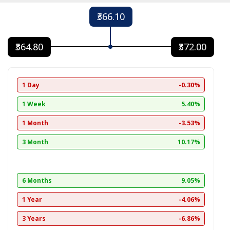
₹366.10
₹364.80
₹372.00
1 Day
-0.30%
1 Week
5.40%
1 Month
-3.53%
3 Month
10.17%
6 Months
9.05%
1 Year
-4.06%
3 Years
-6.86%