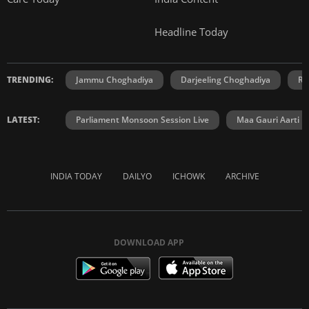
Headline Today
TRENDING:
Jammu Choghadiya
Darjeeling Choghadiya
Ra
LATEST:
Parliament Monsoon Session Live
Maa Gauri Aarti
INDIA TODAY
DAILYO
ICHOWK
ARCHIVE
DOWNLOAD APP