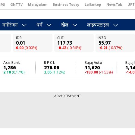
हिंदी
GNTTV
Malayalam
Business Today
Lallantop
NewsTak
UPT
east
Brides Today
Reader’s Digest
Astro Tak
Pakwan Gali
मनोरंजन
धर्म
खेल
लाइफस्टाइल
ADVERTISEMENT