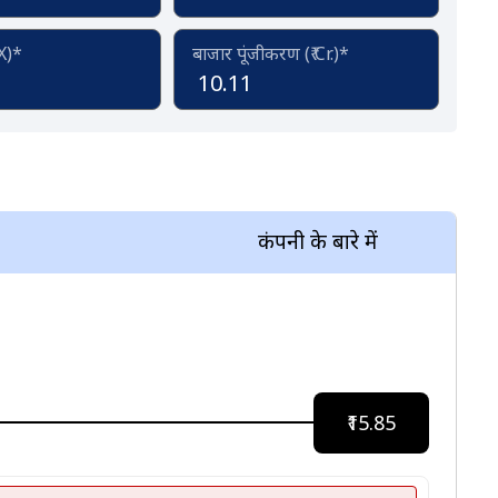
(X)*
बाजार पूंजीकरण (₹ Cr.)*
10.11
कंपनी के बारे में
₹15.85