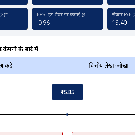
 (X)*
EPS- हर शेयर पर कमाई (₹)
सेक्टर P/E 
0.96
19.40
कंपनी के बारे में
 आंकड़े
वित्तीय लेखा-जोखा
₹15.85