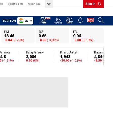
ak
Sports Tak
KisanTak
Sign In
IN
EDITION