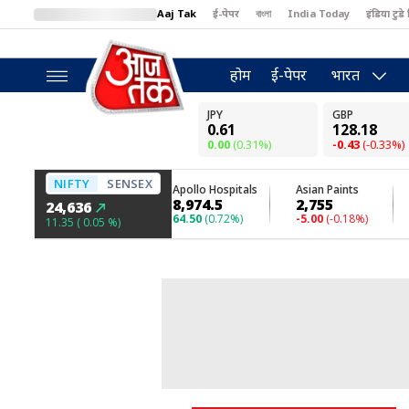
Aaj Tak
ई-पेपर
বাংলা
India Today
इंडिया टुडे 
MumbaiTak
BT Bazaar
Cosmopolitan
Harper's Bazaar
North
होम
ई-पेपर
भारत