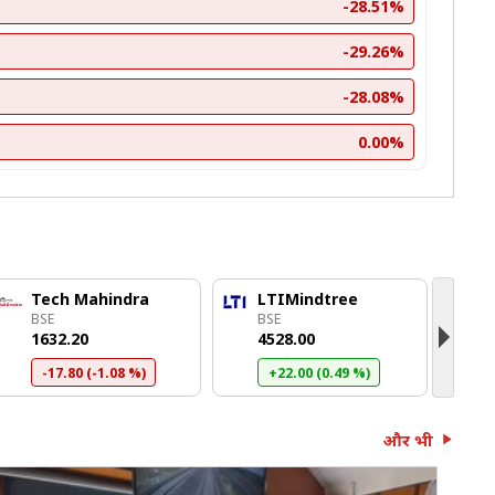
-28.51%
-29.26%
-28.08%
0.00%
Tech Mahindra
LTIMindtree
O
BSE
BSE
B
₹1632.20
₹4528.00
₹
-17.80 (-1.08 %)
+22.00 (0.49 %)
और भी