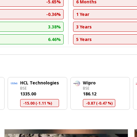
-5.65%
6 Months
-0.36%
1 Year
3.38%
3 Years
6.46%
5 Years
HCL Technologies
Wipro
BSE
BSE
₹1335.00
₹186.12
-15.00 (-1.11 %)
-0.87 (-0.47 %)