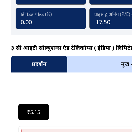
डिविडेंड यील्ड (%)
प्राइस टू अर्निंग (P/E)
0.00
17.50
३ सी आईटी सोल्युशन्स एंड टेलिकोम्स ( इंडिया ) लिमिटेड 
प्रदर्शन
प्रमुख
₹15.15