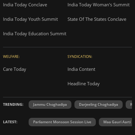
India Today Conclave
India Today Woman's Summit
India Today Youth Summit
State Of The States Conclave
India Today Education Summit
WELFARE:
SYNDICATION:
Care Today
India Content
Headline Today
TRENDING:
Jammu Choghadiya
Darjeeling Choghadiya
Ra
LATEST:
Parliament Monsoon Session Live
Maa Gauri Aarti