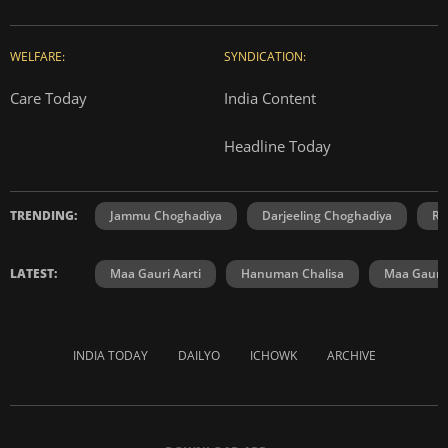
WELFARE:
SYNDICATION:
Care Today
India Content
Headline Today
TRENDING:
Jammu Choghadiya
Darjeeling Choghadiya
Ra
LATEST:
Maa Gauri Aarti
Hanuman Chalisa
Maa Gauri 
INDIA TODAY
DAILYO
ICHOWK
ARCHIVE