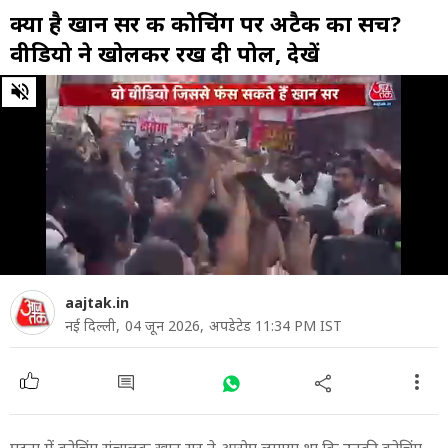
क्या है खान सर की कोच‍िंग पर अटैक का सच?
वीड‍ियो ने खोलकर रख दी पोल, देखें
0
of
1
minute,
20
seconds
aajtak.in
नई दिल्ली,
04 जून 2026,
अपडेटेड 11:34 PM IST