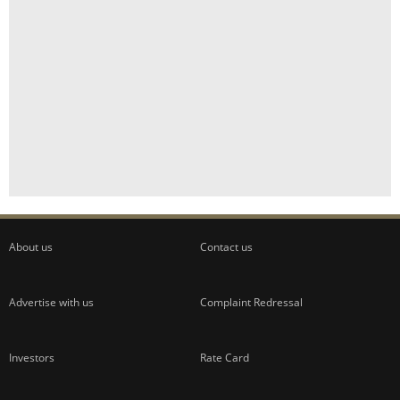
About us
Contact us
Advertise with us
Complaint Redressal
Investors
Rate Card