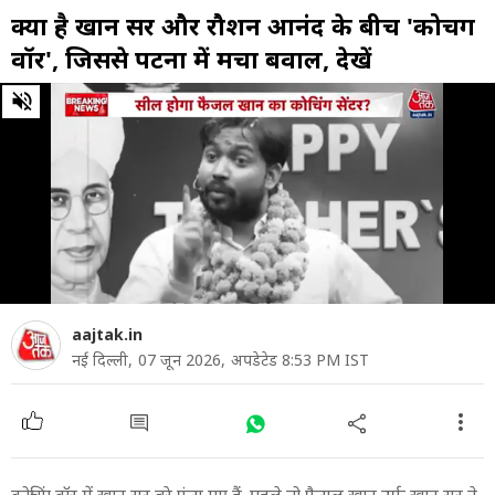
क्या है खान सर और रौशन आनंद के बीच 'कोचिंग
वॉर', जिससे पटना में मचा बवाल, देखें
0
of
3
minutes,
56
seconds
aajtak.in
नई दिल्ली,
07 जून 2026,
अपडेटेड 8:53 PM IST