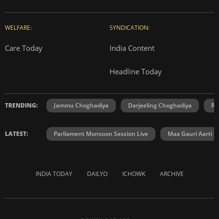
WELFARE:
SYNDICATION:
Care Today
India Content
Headline Today
TRENDING:
Jammu Choghadiya
Darjeeling Choghadiya
Ra
LATEST:
Parliament Monsoon Session Live
Maa Gauri Aarti
INDIA TODAY
DAILYO
ICHOWK
ARCHIVE