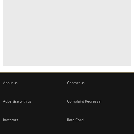
About us
Contact us
Advertise with us
Complaint Redressal
Investors
Rate Card