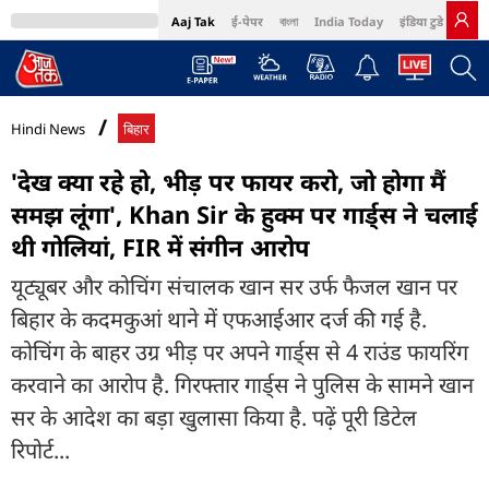
Aaj Tak
ई-पेपर
বাংলা
India Today
इंडिया टुडे हिंदी
MumbaiTak
BT Bazaar
Cosmopolitan
Harper's Bazaar
Northeast
Bri
Hindi News
बिहार
'देख क्या रहे हो, भीड़ पर फायर करो, जो होगा मैं
समझ लूंगा', Khan Sir के हुक्म पर गार्ड्स ने चलाई
थी गोलियां, FIR में संगीन आरोप
यूट्यूबर और कोचिंग संचालक खान सर उर्फ फैजल खान पर
बिहार के कदमकुआं थाने में एफआईआर दर्ज की गई है.
कोचिंग के बाहर उग्र भीड़ पर अपने गार्ड्स से 4 राउंड फायरिंग
करवाने का आरोप है. गिरफ्तार गार्ड्स ने पुलिस के सामने खान
सर के आदेश का बड़ा खुलासा किया है. पढ़ें पूरी डिटेल
रिपोर्ट...