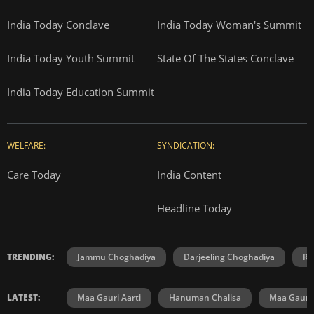
India Today Conclave
India Today Woman's Summit
India Today Youth Summit
State Of The States Conclave
India Today Education Summit
WELFARE:
SYNDICATION:
Care Today
India Content
Headline Today
TRENDING:
Jammu Choghadiya
Darjeeling Choghadiya
Ra
LATEST:
Maa Gauri Aarti
Hanuman Chalisa
Maa Gauri 