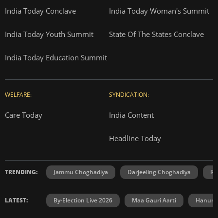
India Today Conclave
India Today Woman's Summit
India Today Youth Summit
State Of The States Conclave
India Today Education Summit
WELFARE:
SYNDICATION:
Care Today
India Content
Headline Today
TRENDING:
Jammu Choghadiya
Darjeeling Choghadiya
Ra
LATEST:
By-Election Live 2026
Maa Gauri Aarti
Hanuma