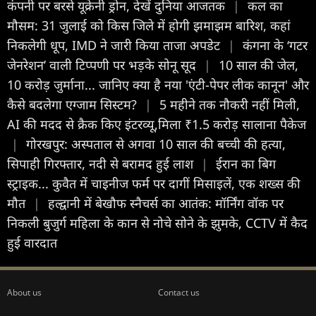
कंपनी पर बरसे यूक्रेनी ड्रोन, देखें दुन‍िया आजतक
|
कल का
मौसम: 31 जुलाई को किस जिले में होगी झमाझम बारिश, कहां
निकलेगी धूप, IMD ने जारी किया ताजा अपडेट
|
कंगना के ‘गटर
जेनरेशन’ वाली टिप्पणी पर भड़के सोनू सूद
|
10 साल की जेल,
10 करोड़ जुर्माना... जानिए क्या है नया 'एंटी-पेपर लीक कानून' और
कैसे बदलेगा एग्जाम सिस्टम?
|
5 महीने तक नौकरी नहीं मिली,
AI की मदद से क्रैक किए इंटरव्यू,मिला ₹1.5 करोड़ सालाना पैकेज
|
गोरखपुर: अस्पताल से अगवा 10 साल की बच्ची की हत्या,
सिपाही गिरफ्तार, नदी से बरामद हुई लाश
|
ईरान का बिग
स्ट्राइक... कुवैत में चाइनीज फर्म पर दागीं मिसाइलें, एक शख्स की
मौत
|
हल्द्वानी में बेखौफ स्नैचर्स का आतंक: मॉर्निंग वॉक पर
निकली बुजुर्ग महिला के कान से नोचे सोने के झुमके, CCTV में कैद
हुई वारदात
About us
Contact us