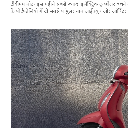
टीवीएम मोटर इस महीने सबसे ज्यादा इलेक्ट्रिक टू-व्हीलर बचने वाल
के पोर्टफोलियो में दो सबसे पॉपुलर नाम आईक्यूब और ऑर्बिटर ह