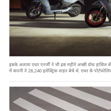
इसके अलावा एथर एनर्जी ने भी इस महीने अच्छी ग्रोथ हासिल की
में कंपनी ने 28,240 इलेक्ट्रिक वाहन बेचे थे. एथर के पोर्टफोलि