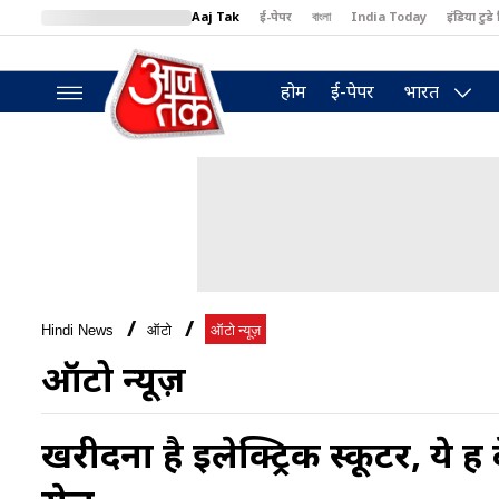
Aaj Tak
ई-पेपर
বাংলা
India Today
इंडिया टुडे 
MumbaiTak
BT Bazaar
Cosmopolitan
Harper's Bazaar
North
होम
ई-पेपर
भारत
Hindi News
ऑटो
ऑटो न्यूज़
ऑटो न्यूज़
खरीदना है इलेक्ट्रिक स्कूटर, ये है