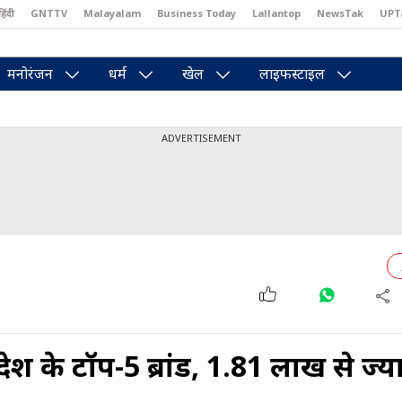
हिंदी
GNTTV
Malayalam
Business Today
Lallantop
NewsTak
UPT
east
Brides Today
Reader’s Digest
Astro Tak
Pakwan Gali
मनोरंजन
धर्म
खेल
लाइफस्टाइल
ADVERTISEMENT
ं देश के टॉप-5 ब्रांड, 1.81 लाख से ज्य