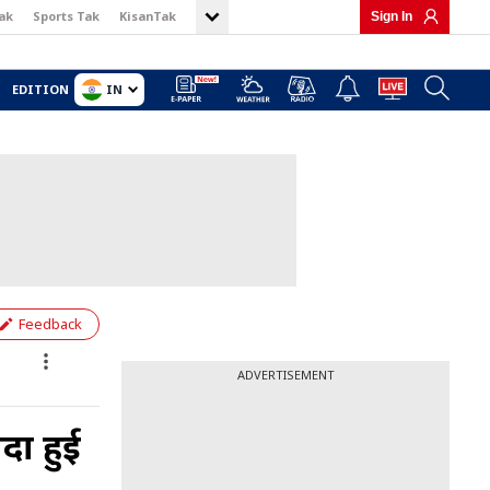
ak
Sports Tak
KisanTak
Sign In
IN
EDITION
Feedback
ADVERTISEMENT
ादा हुई