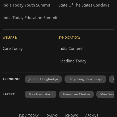
India Today Youth Summit
State Of The States Conclave
India Today Education Summit
WELFARE:
SYNDICATION:
Care Today
India Content
Headline Today
TRENDING:
Jammu Choghadiya
Darjeeling Choghadiya
Ra
LATEST:
Maa Gauri Aarti
Hanuman Chalisa
Maa Gauri 
INDIA TODAY
DAILYO
ICHOWK
ARCHIVE