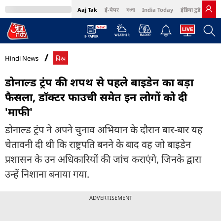
Aaj Tak
ई-पेपर
বাংলা
India Today
इंडिया टुडे हिंदी
MumbaiTak
BT Bazaar
Cosmopolitan
Harper's Bazaar
Northeast
Bri
Hindi News
विश्व
डोनाल्ड ट्रंप की शपथ से पहले बाइडेन का बड़ा
फैसला, डॉक्टर फाउची समेत इन लोगों को दी
'माफी'
डोनाल्ड ट्रंप ने अपने चुनाव अभियान के दौरान बार-बार यह
चेतावनी दी थी कि राष्ट्रपति बनने के बाद वह जो बाइडेन
प्रशासन के उन अधिकारियों की जांच कराएंगे, जिनके द्वारा
उन्हें निशाना बनाया गया.
ADVERTISEMENT