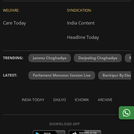
WELFARE:
SYNDICATION:
Care Today
India Content
Headline Today
TRENDING:
Jammu Choghadiya
Darjeeling Choghadiya
Ra
LATEST:
Parliament Monsoon Session Live
Bankipur By Elect
INDIA TODAY
DAILYO
ICHOWK
ARCHIVE
DOWNLOAD APP