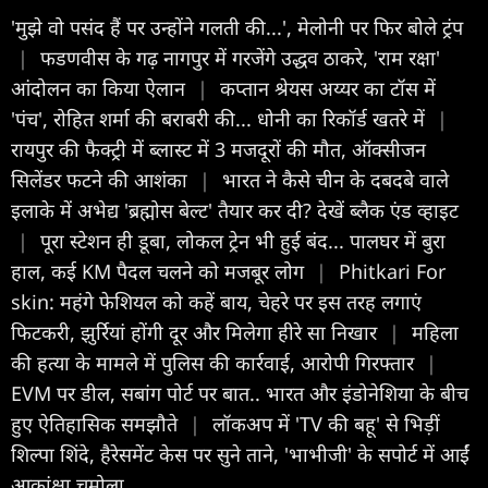
'मुझे वो पसंद हैं पर उन्होंने गलती की...', मेलोनी पर फिर बोले ट्रंप
|
फडणवीस के गढ़ नागपुर में गरजेंगे उद्धव ठाकरे, 'राम रक्षा'
आंदोलन का किया ऐलान
|
कप्तान श्रेयस अय्यर का टॉस में
'पंच', रोहित शर्मा की बराबरी की... धोनी का रिकॉर्ड खतरे में
|
रायपुर की फैक्ट्री में ब्लास्ट में 3 मजदूरों की मौत, ऑक्सीजन
सिलेंडर फटने की आशंका
|
भारत ने कैसे चीन के दबदबे वाले
इलाके में अभेद्य 'ब्रह्मोस बेल्ट' तैयार कर दी? देखें ब्लैक एंड व्हाइट
|
पूरा स्टेशन ही डूबा, लोकल ट्रेन भी हुई बंद... पालघर में बुरा
हाल, कई KM पैदल चलने को मजबूर लोग
|
Phitkari For
skin: महंगे फेशियल को कहें बाय, चेहरे पर इस तरह लगाएं
फिटकरी, झुर्रियां होंगी दूर और मिलेगा हीरे सा निखार
|
महिला
की हत्या के मामले में पुलिस की कार्रवाई, आरोपी गिरफ्तार
|
EVM पर डील, सबांग पोर्ट पर बात.. भारत और इंडोनेशिया के बीच
हुए ऐतिहासिक समझौते
|
लॉकअप में 'TV की बहू' से भिड़ीं
शिल्पा शिंदे, हैरेसमेंट केस पर सुने ताने, 'भाभीजी' के सपोर्ट में आईं
आकांक्षा चमोला