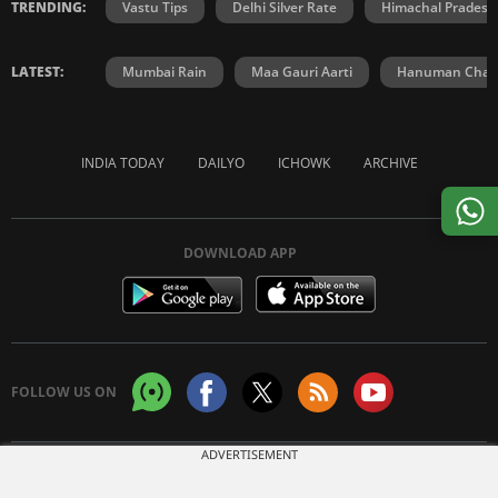
TRENDING:
Vastu Tips
Delhi Silver Rate
Himachal Prades
LATEST:
Mumbai Rain
Maa Gauri Aarti
Hanuman Chali
INDIA TODAY
DAILYO
ICHOWK
ARCHIVE
DOWNLOAD APP
FOLLOW US ON
ADVERTISEMENT
Copyright © 2026 Living Media India Limited. For reprint rights:
Syndications
Today