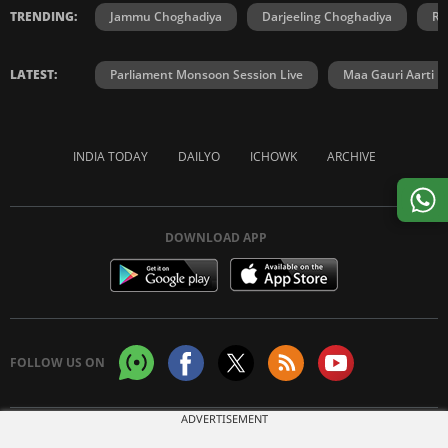
TRENDING:
Jammu Choghadiya
Darjeeling Choghadiya
Ra
LATEST:
Parliament Monsoon Session Live
Maa Gauri Aarti
INDIA TODAY
DAILYO
ICHOWK
ARCHIVE
DOWNLOAD APP
FOLLOW US ON
ADVERTISEMENT
Copyright © 2026 Living Media India Limited. For reprint rights:
Syndications