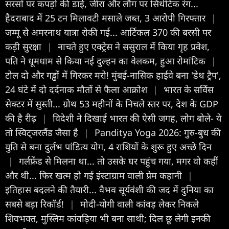
सरसों पर कपड़ों की डाई, जीरा और लौंग पर सिंथेटिक रंग...
हैदराबाद में 25 टन मिलावटी मसाले जब्त, 3 आरोपी गिरफ्तार
|
जम्मू से अमरनाथ यात्रा रोकी गई... आर्टिकल 370 की बरसी पर
कड़ी सुरक्षा
|
नाचते हुए एक्ट्रेस ने ससुराल में किया गृह प्रवेश,
पति ने धूमधाम से किया नई दुल्हन का वेलकम, हुआ रोमांटिक
|
टोल दो और गड्ढों में गिरकर मरो! मुंबई-नासिक हाईवे बना 'डेथ ट्रैप',
24 घंटे में दो दर्दनाक मौतों से फैला आक्रोश
|
भारत के सर्विस
सेक्टर में सुस्ती... ग्रोथ 53 महीनों के निचले स्तर पर, देश के GDP
की है रीढ़
|
विदेशी ने दिखाई भारत की ऐसी जगह, लोग बोले- ये
तो स्विट्जरलैंड जैसा है
|
Panditya Yoga 2026: गुरु-बुध की
युति से बना दुर्लभ पांडित्य योग, 4 राशियों के शुरू हुए अच्छे दिन
|
गर्लफ्रेंड से मिलना था... तो उसके घर पहुंच गया, मगर वो कहीं
और थी... फिर खत्म हो गई इंस्टाग्राम वाली प्रेम कहानी
|
इतिहास बदलने की तैयारी... वैभव सूर्यवंशी की जद में दुनिया का
सबसे बड़ा रिकॉर्ड!
|
मोदी-योगी वाली कांवड़ लेकर निकले
शिवभक्त, मुस्लिम कांवड़िया भी बना साथी; दिल छू लेगी इनकी