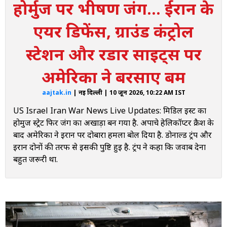
होर्मुज पर भीषण जंग... ईरान के
केशम द्वीप धमाकों से दहला
एयर डिफेंस, ग्राउंड कंट्रोल
4:13 AM
होर्मुज के आसपास एयर डिफेंस और रडार सिस्टम पर अटैक
स्टेशन और रडार साइट्स पर
4:10 AM
अमेरिका ने बरसाए बम
ईरान में अलग-अलग जगहों पर अटैक
aajtak.in
| नई दिल्ली | 10 जून 2026, 10:22 AM IST
4:09 AM
ईरान पर हमले शुरू, ट्रंप बोले- जवाब देना बहुत जरूरी था
US Israel Iran War News Live Updates: मिडिल ईस्ट का
होर्मुज स्ट्रेट फिर जंग का अखाड़ा बन गया है. अपाचे हेलिकॉप्टर क्रैश के
4:07 AM
बाद अमेरिका ने ईरान पर दोबारा हमला बोल दिया है. डोनाल्ड ट्रंप और
ईरान ने ट्रंप का दावा नकारा
ईरान दोनों की तरफ से इसकी पुष्टि हुई है. ट्रंप ने कहा कि जवाब देना
4:06 AM
बहुत जरूरी था.
ईरान और अमेरिका में ताजा विवाद क्या है