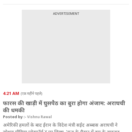
ADVERTISEMENT
4:21 AM
(एक महीने पहले)
फारस की खाड़ी में घुसपैठ का बुरा होगा अंजाम: अराघची
की धमकी
Posted by :-
Vishnu Rawal
अमेरिकी हमलों के बाद ईरान के विदेश मंत्री सईद अब्बास अराघची ने
सोशल मीडिया प्लेटफॉर्म X पर लिखा, 'युद्ध के मैदान में हार के बावजूद,