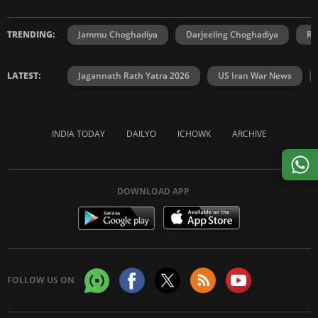
TRENDING:
Jammu Choghadiya
Darjeeling Choghadiya
Ra
LATEST:
Jagannath Rath Yatra 2026
US Iran War News
INDIA TODAY
DAILYO
ICHOWK
ARCHIVE
DOWNLOAD APP
FOLLOW US ON