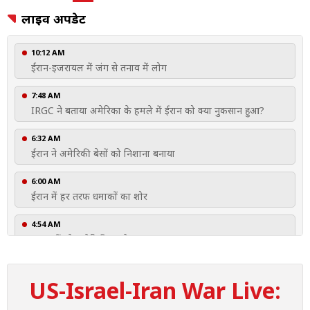
लाइव अपडेट
10:12 AM
ईरान-इजरायल में जंग से तनाव में लोग
7:48 AM
IRGC ने बताया अमेरिका के हमले में ईरान को क्या नुकसान हुआ?
6:32 AM
ईरान ने अमेरिकी बेसों को निशाना बनाया
6:00 AM
ईरान में हर तरफ धमाकों का शोर
4:54 AM
रुक नहीं रहे अमेरिकी हमले
4:21 AM
US-Israel-Iran War Live:
फारस की खाड़ी में घुसपैठ का बुरा होगा अंजाम: अराघची की धमकी
4:16 AM