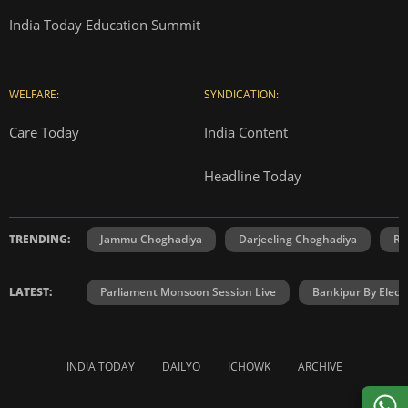
India Today Education Summit
WELFARE:
SYNDICATION:
Care Today
India Content
Headline Today
TRENDING:
Jammu Choghadiya
Darjeeling Choghadiya
Ra
LATEST:
Parliament Monsoon Session Live
Bankipur By Elect
INDIA TODAY
DAILYO
ICHOWK
ARCHIVE