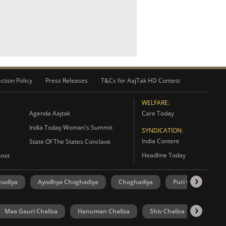
ction Policy
Press Releases
T&Cs for AajTak HD Contest
WELFARE:
Agenda Aajtak
Care Today
India Today Woman's Summit
SYNDICATION:
India Content
State Of The States Conclave
Headline Today
mmit
hadiya
Ayodhya Choghadiya
Choghadiya
Puri Choghadiya
Maa Gauri Chalisa
Hanuman Chalisa
Shiv Chalisa
UP Elec