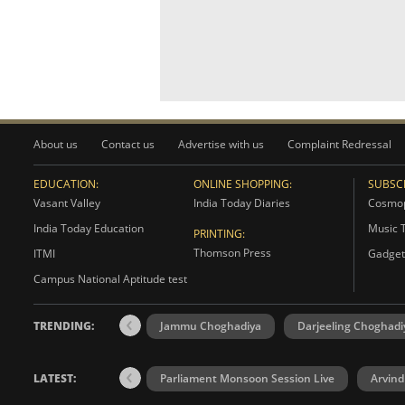
About us
Contact us
Advertise with us
Complaint Redressal
EDUCATION:
ONLINE SHOPPING:
SUBSCR
Vasant Valley
India Today Diaries
Cosmop
India Today Education
Music 
PRINTING:
Thomson Press
ITMI
Gadget
Campus National Aptitude test
TRENDING:
Jammu Choghadiya
Darjeeling Choghadi
LATEST:
Parliament Monsoon Session Live
Arvind