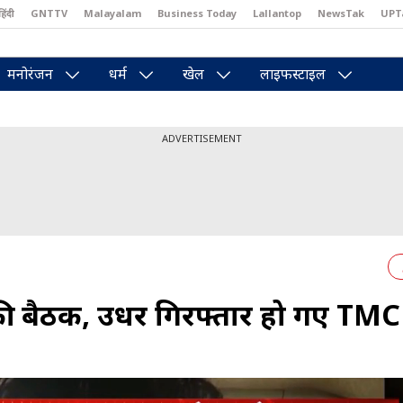
हिंदी
GNTTV
Malayalam
Business Today
Lallantop
NewsTak
UPT
east
Brides Today
Reader’s Digest
Astro Tak
Pakwan Gali
मनोरंजन
धर्म
खेल
लाइफस्टाइल
ADVERTISEMENT
की बैठक, उधर गिरफ्तार हो गए TMC 