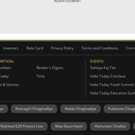
ADVERTISEMENT
Investors
Rate Card
Privacy Policy
Terms and Conditions
Corre
IPTION:
EVENTS:
olitan
Reader's Digest
Sahitya Aaj Tak
Today
Time
India Today Conclave
s & Gizmos
India Today Youth Summit
India Today Education Su
ya
Ratnagiri Choghadiya
Noida Choghadiya
Pulwama Chog
 Kejriwal E20 Protest Live
Maa Gauri Aarti
Hanuman Chalisa