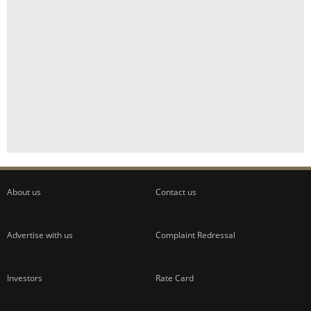
About us
Contact us
Advertise with us
Complaint Redressal
Investors
Rate Card