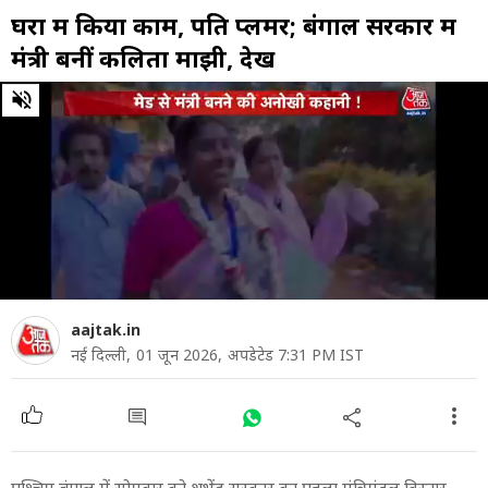
घरों में क‍िया काम, पति प्लमर; बंगाल सरकार में
मंत्री बनीं कलिता माझी, देखें
0
of
2
minutes,
12
seconds
aajtak.in
नई दिल्ली,
01 जून 2026,
अपडेटेड 7:31 PM IST