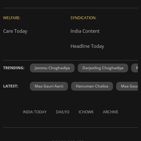
WELFARE:
SYNDICATION:
Care Today
India Content
Headline Today
TRENDING:
Jammu Choghadiya
Darjeeling Choghadiya
Ra
LATEST:
Maa Gauri Aarti
Hanuman Chalisa
Maa Gauri 
INDIA TODAY
DAILYO
ICHOWK
ARCHIVE