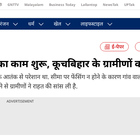
दी
GNTTV
Malayalam
Business Today
Lallantop
NewsTak
UPTak
st
Brides Today
Reader’s Digest
Astro Tak
Pakwan Gali
रंजन
धर्म
खेल
लाइफस्टाइल
का काम शुरू, कूचबिहार के ग्रामीणों 
े आतंक से परेशान था. सीमा पर फेंसिंग न होने के कारण गांव वाल
से ग्रामीणों ने राहत की सांस ली है.
ADVERTISEMENT