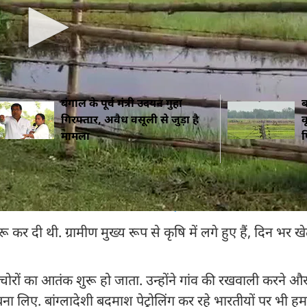
ते दोनों देशों की सीमा सुरक्षा बलों के बीच फ्लैग मीटिंग भी हो
बंगाल के पूर्व मंत्री उदयन गुहा
ब
गिरफ्तार, अवैध वसूली से जुड़ा है
क
मामला
फ
ले जाते समय जनता ने बरसाए अंडे, 'चोर-चोर' के लगे नारे
ुरू कर दी थी. ग्रामीण मुख्य रूप से कृषि में लगे हुए हैं, दिन भर खेत
ी चोरों का आतंक शुरू हो जाता. उन्होंने गांव की रखवाली करने औ
 बना लिए. बांग्लादेशी बदमाश पेट्रोलिंग कर रहे भारतीयों पर भी