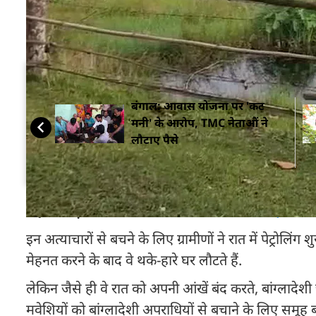
स्थानीय निवासी बीएसएफ में शिकायतें दर्ज कराते, जिसके चल
बदमाश ज्यादातर पकड़े नहीं जाते थे.
सम्बंधित ख़बरें
बंगाल: आवास योजना पर 'कट
मनी' के आरोप, TMC नेताओं ने
लौटाए पैसे
यह भी पढ़ें:
कोलकाता में TMC पार्षद गिरफ्तार, कोर्ट 
इन अत्याचारों से बचने के लिए ग्रामीणों ने रात में पेट्रोलिंग श
मेहनत करने के बाद वे थके-हारे घर लौटते हैं.
लेकिन जैसे ही वे रात को अपनी आंखें बंद करते, बांग्लादेश
मवेशियों को बांग्लादेशी अपराधियों से बचाने के लिए समूह