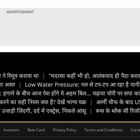
ADVERTISEMENT
 ने रिमूव कराया था
|
"मदरसा कहीं भी हो, आतंकवाद ही पैदा करता 
होगा असर
|
Low Water Pressure: नल से टप-टप आ रहा है पानी? प्ल
मे के बीच आज पेश होंगे ये अहम बिल... चढ़ावा चोरी पर सपा का
 करने का सही नियम क्या है? देखें भाग्य चक्र
|
आर्मी चीफ के बाद US 
उजाड़ी जिंदगी, दर्द में एक्ट्रेस, निकले आंसू
|
रूस के ब्लैक सी रिजॉर
Investors
Rate Card
Privacy Policy
Terms and Conditions
Corre