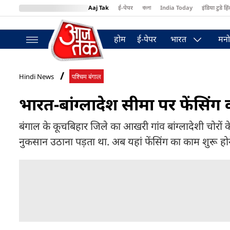
Aaj Tak
ई-पेपर
বাংলা
India Today
इंडिया टुडे हिं
MumbaiTak
BT Bazaar
Cosmopolitan
Harper's Bazaar
Northea
होम
ई-पेपर
भारत
मनो
Hindi News
पश्चिम बंगाल
भारत-बांग्लादेश सीमा पर फेंसिंग 
बंगाल के कूचबिहार जिले का आखरी गांव बांग्लादेशी चोरों क
नुकसान उठाना पड़ता था. अब यहां फेंसिंग का काम शुरू होने 