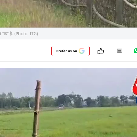
खा गया है. (Photo: ITG)
Prefer us on
ारण, तीन बीघा के पास मेखलीगंज-कुचलीबाड़ी सीमा पर स्थित है
हग्राम से घिरा हुआ है. इलाका फेंसिंग (बाड़) मुक्त होने के कारण
त्पीड़न और अत्याचारों का सामना करना पड़ता था.
और पढ़ें
ाशों की आवाजाही बढ़ जाती. अंधेरे का फायदा उठाकर वे गौशाल
जाते.