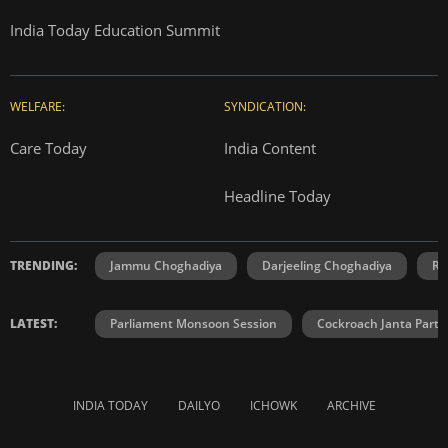
India Today Education Summit
WELFARE:
SYNDICATION:
Care Today
India Content
Headline Today
TRENDING:
Jammu Choghadiya
Darjeeling Choghadiya
Ra
LATEST:
Parliament Monsoon Session
Cockroach Janta Party
INDIA TODAY
DAILYO
ICHOWK
ARCHIVE