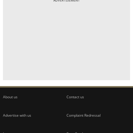
ADVERTISEMENT
About us
Contact us
Advertise with us
Complaint Redressal