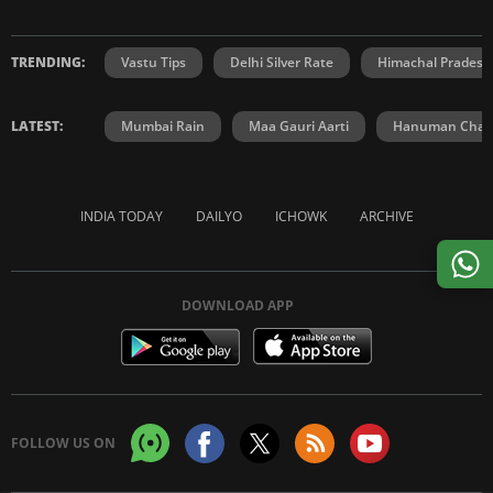
TRENDING:
Vastu Tips
Delhi Silver Rate
Himachal Prades
LATEST:
Mumbai Rain
Maa Gauri Aarti
Hanuman Chali
INDIA TODAY
DAILYO
ICHOWK
ARCHIVE
DOWNLOAD APP
FOLLOW US ON