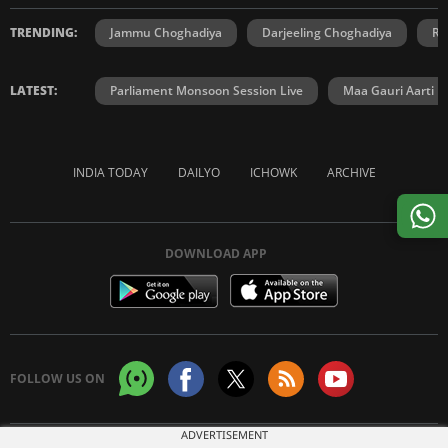
TRENDING:
Jammu Choghadiya
Darjeeling Choghadiya
Ra
LATEST:
Parliament Monsoon Session Live
Maa Gauri Aarti
INDIA TODAY
DAILYO
ICHOWK
ARCHIVE
DOWNLOAD APP
FOLLOW US ON
ADVERTISEMENT