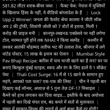
581.82 लीटर शराब-बीयर जब्त
|
फैक्ट चेक: नेपाल में मुस्लिमों
के खिलाफ हिंसा के नहीं, ये वीडियो बांग्लादेश के हैं
|
Lock
Upp 2 Winner: जनता की फेवरेट श्रेया कालरा ने जीती लॉक
अप 2 की ट्रॉफी, शिवांगी जोशी को 7 वोटों से हराया, मिली 1
करोड़ की प्राइज मनी
|
कानपुर-लखनऊ एक्प्रेसवे पर नहीं लगेगा
टोल, मरम्मत पूरी होने तक NHAI ने किया सस्पेंड
|
कश्मीर में
लश्कर आतंकी मोहम्मद लतीफ भट की तलाश तेज, श्रीनगर में लगे
वांटेड पोस्टर, 15 लाख के इनाम का ऐलान
|
Mumbai Style
Pav Bhaji Recipe: बारिश में पाव भाजी खाने का है मन? घर पर
बनाएं बिल्कुल मुंबई स्टाइल, स्वाद और रंग के लिए डालें ये 1 सीक्रेट
पेस्ट
|
Thali Cost Surge: 16 में से 15 खाने के सामान हुए
महंगे, आपको पता चला? एक-एक की लिस्ट
|
चीन ने पहली बार
दिखाए कई लॉन्चर, आवाज़ से 5 गुना तेज़ DF-17 मिसाइल
|
कैमरे को हाथ लगाकर कर दिया साइड... इस्तीफे के बाद अयोध्या
में पहली बार दिखे चंपत राय, बंद कमरे में संतों से मुलाकात
|
संसद में सरकार-विपक्ष की लड़ाई से आई बाधा कैसे दूर होगी?