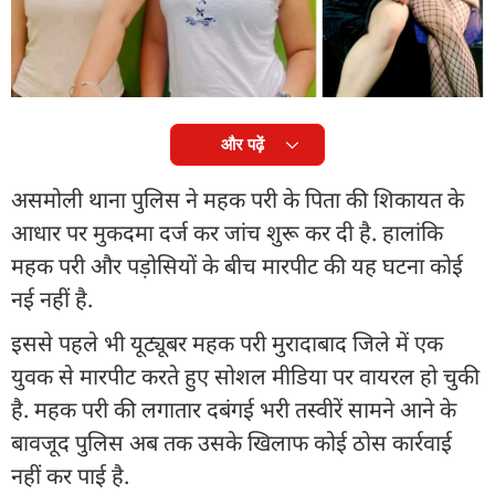
हाथ में डंडा लेकर पड़ोसियों से भिड़ गईं. इस मारपीट में महक
परी के पिता सरफराज और दूसरे पक्ष के तीन लोग गंभीर रूप
से घायल हुए हैं.
और पढ़ें
असमोली थाना पुलिस ने महक परी के पिता की शिकायत के
आधार पर मुकदमा दर्ज कर जांच शुरू कर दी है. हालांकि
महक परी और पड़ोसियों के बीच मारपीट की यह घटना कोई
नई नहीं है.
इससे पहले भी यूट्यूबर महक परी मुरादाबाद जिले में एक
युवक से मारपीट करते हुए सोशल मीडिया पर वायरल हो चुकी
है. महक परी की लगातार दबंगई भरी तस्वीरें सामने आने के
बावजूद पुलिस अब तक उसके खिलाफ कोई ठोस कार्रवाई
नहीं कर पाई है.