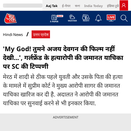
Aaj Tak
ई-पेपर
বাংলা
India Today
इंडिया टुडे हिंदी
MumbaiTak
BT Bazaar
Cosmopolitan
Harper's Bazaar
Northeast
Bri
Hindi News
उत्तर प्रदेश
'My God! तुमने अजय देवगन की फिल्म नहीं
देखी...', गर्लफ्रेंड के हत्यारोपी की जमानत याचिका
पर SC की टिप्पणी
मेरठ में शादी से ठीक पहले युवती और उसके पिता की हत्या
के मामले में सुप्रीम कोर्ट ने मुख्य आरोपी सागर की जमानत
याचिका खारिज कर दी है. अदालत ने आरोपी की जमानत
याचिका पर सुनवाई करने से भी इनकार किया.
ADVERTISEMENT