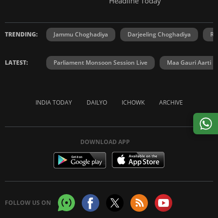
Headline Today
TRENDING:
Jammu Choghadiya
Darjeeling Choghadiya
Ra
LATEST:
Parliament Monsoon Session Live
Maa Gauri Aarti
INDIA TODAY
DAILYO
ICHOWK
ARCHIVE
DOWNLOAD APP
FOLLOW US ON