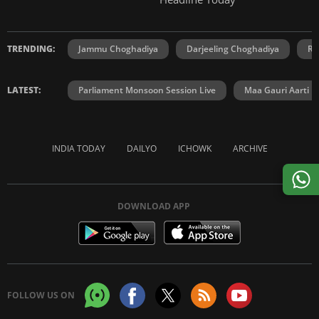
TRENDING:
Jammu Choghadiya
Darjeeling Choghadiya
Ra
LATEST:
Parliament Monsoon Session Live
Maa Gauri Aarti
INDIA TODAY
DAILYO
ICHOWK
ARCHIVE
DOWNLOAD APP
FOLLOW US ON