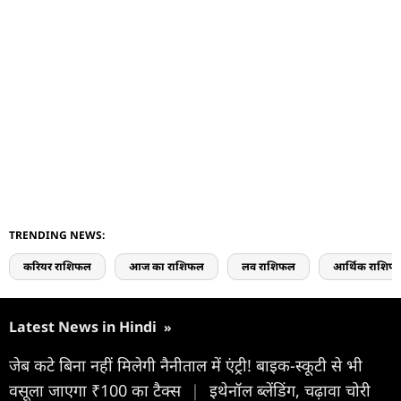
TRENDING NEWS:
करियर राशिफल
आज का राशिफल
लव राशिफल
आर्थिक राशिफ
Latest News in Hindi
»
जेब कटे बिना नहीं मिलेगी नैनीताल में एंट्री! बाइक-स्कूटी से भी
वसूला जाएगा ₹100 का टैक्स
|
इथेनॉल ब्लेंडिंग, चढ़ावा चोरी