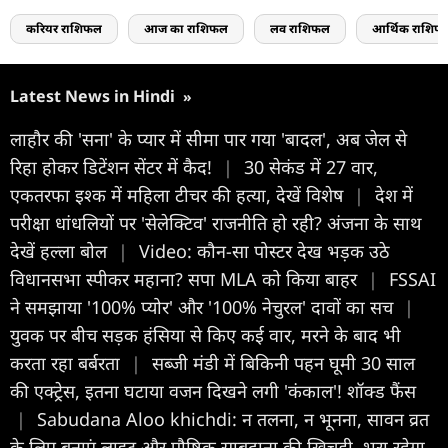
करियर राशिफल
आज का राशिफल
लव राशिफल
आर्थिक राशिफ
Latest News in Hindi
»
लाहौर की 'सना' के प्यार में सीमा पार गया 'बादल', अब जेल से
रिहा होकर डिटेंशन सेंटर में कैद!
|
30 सेकंड में 27 वार,
एकतरफा इश्क में महिला टीचर की हत्या, देखें विशेष
|
देश में
परीक्षा धांधलियों पर 'सेलेक्टिव' राजनीति हो रही? अंजना के साथ
देखें हल्ला बोल
|
Video: कौन-सा पोस्टर देख भड़क उठे
विधानसभा स्पीकर महाना? सपा MLA को किया बाहर
|
FSSAI
ने समझाया '100% प्योर' और '100% नेचुरल' दावों का सच
|
युवक पर बीच सड़क हंसिया से किए कई वार, मरने के बाद भी
करता रहा बर्बरता
|
सब्जी मंडी में बिकिनी पहन घूमी 30 साल
की एक्ट्रेस, इतना घटाया वजन दिखने लगी 'कंकाल'! शॉक्ड फैंस
|
Sabudana Aloo khichdi: न तलना, न भूनना, सावन व्रत
के लिए बनाएं लाइट और पौष्टिक साबूदाना की खिचड़ी, भरा रहेगा