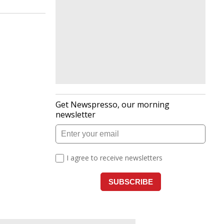
ीट्यूट
h
दी की
 दोनों
 पिंकेट
nd