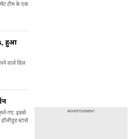
मेंट टीम के एक
यर ऑन
mith
s, हुआ
र अपने
बैड
ारने वाले विल
 बैड
, मेन
ा. उनकी
 (2004),
्शन
ैनकॉक
ADVERTISEMENT
ूमने गए. इससे
ा (Will
 हॉलीवुड स्टार्स
स (2006)
्ड
 पुरस्कार
है जो एक