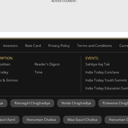
ADVERTISEMENT
Investors
Rate Card
Privacy Policy
Terms and Conditions
Corre
IPTION:
EVENTS:
olitan
Reader's Digest
Sahitya Aaj Tak
Today
Time
India Today Conclave
s & Gizmos
India Today Youth Summit
India Today Education Su
ya
Ratnagiri Choghadiya
Noida Choghadiya
Pulwama Chog
uri Aarti
Hanuman Chalisa
Maa Gauri Chalisa
Hanuman C