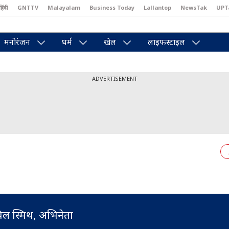
हिंदी
GNTTV
Malayalam
Business Today
Lallantop
NewsTak
UPT
east
Brides Today
Reader’s Digest
Astro Tak
Pakwan Gali
मनोरंजन
धर्म
खेल
लाइफस्टाइल
ADVERTISEMENT
िल स्मिथ, अभिनेता