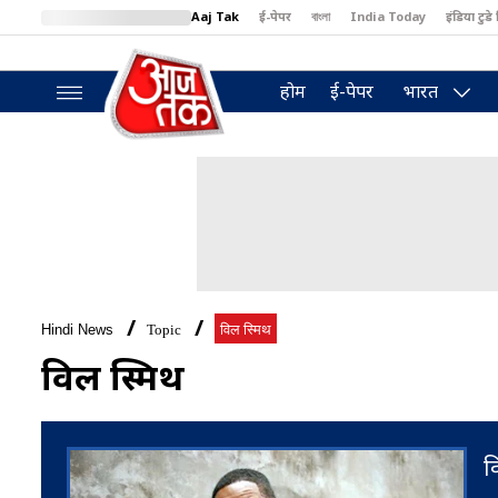
Aaj Tak
ई-पेपर
বাংলা
India Today
इंडिया टुडे 
MumbaiTak
BT Bazaar
Cosmopolitan
Harper's Bazaar
North
होम
ई-पेपर
भारत
Hindi News
Topic
विल स्मिथ
विल स्मिथ
व