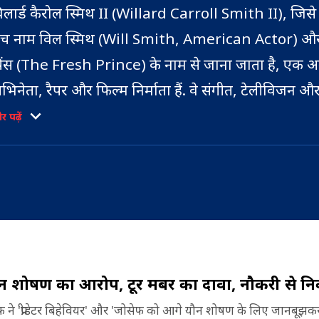
िलार्ड कैरोल स्मिथ II (Willard Carroll Smith II), जिसे
ंच नाम विल स्मिथ (Will Smith, American Actor) और 
्रिंस (The Fresh Prince) के नाम से जाना जाता है, एक अ
भिनेता, रैपर और फिल्म निर्माता हैं. वे संगीत, टेलीविजन औ
ें एक प्रसिद्ध एक्टर हैं.
 पढ़ें
्मिथ को ब्रिटिश एकेडमी फिल्म अवार्ड, एक स्क्रीन एक्टर्स गिल
वार्ड, एक गोल्डन ग्लोब अवार्ड, एक क्रिटिक्स च्वाइस मूवी अव
ार अकादमी पुरस्कारों के लिए नामांकन, एक प्राइमटाइम एम
ुरस्कार, 4 ग्रैमी अवार्ड और 2022 में बेस्ट एक्टर के लिए B
वार्ड सहित कई पुरस्कार मिल चुके हैं. उन्हें 2021 की फिल्म 
िचर्ड के लिए सर्वश्रेष्ठ अभिनेता का ऑस्कर अवार्ड मिला (Will
न शोषण का आरोप, टूर मेंबर का दावा, नौकरी से न
्मिथ ने पहली बार डीजे जैजी जेफ के साथ हिप हॉप जोड़ी के र
mith, Oscar for Best Actor 2021) .
हचान हासिल की. उन्होंने पांच स्टूडियो एल्बम और यूएस बिलब
फ ने 'प्रीडेटर बिहेवियर' और 'जोसेफ को आगे यौन शोषण के लिए जानबूझकर