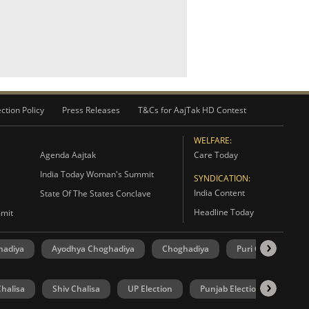
ction Policy
Press Releases
T&Cs for AajTak HD Contest
WELFARE:
Agenda Aajtak
Care Today
India Today Woman's Summit
SYNDICATION:
India Content
State Of The States Conclave
Headline Today
mmit
hadiya
Ayodhya Choghadiya
Choghadiya
Puri Choghadiya
halisa
Shiv Chalisa
UP Election
Punjab Election
Goa 