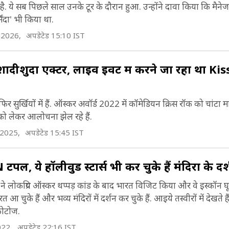
ै. ये सब पिछले साल उनके टूर के दौरान हुआ. उन्होंने दावा किया कि मैनेज
00 शीर्ष 20 एकल ‘पेरेंट्स जस्ट डोंट अंडरस्टैंड’, ‘ए नाइटमे
मिंदा' भी किया था.
ाई स्ट्रीट’ के साथ कई म्यूजिक एल्बम रिलीज किए (Will S
 2026,
अपडेटेड 15:10 IST
usic Albums).
दीशुदा एक्टर, लाइव इवेंट में करने जा रहा था Kis
्मिथ ने सीरीज द फ्रेश प्रिंस ऑफ बेल-एयर (1990-1996) प
िरदार के लिए बड़ी प्रसिद्धि हासिल की. उन्होंने एक्शन फिल्म 
 सुर्खियों में हैं. ऑस्कर अवॉर्ड 2022 में कॉमेडियन क्रिस रॉक को चांटा म
ॉयज (1995), और इसके सीक्वल बैड बॉयज II (2003) और
को लेकर आलोचना झेल रहे हैं.
ॉयज़ फ़ॉर लाइफ (2020) के साथ-साथ मेन इन ब्लैक (1997)
 2025,
अपडेटेड 15:45 IST
न ब्लैक II और मेन इन ब्लैक 3 (2012) में भी अभिनय किय
िल्मों में एनिमी ऑफ द स्टेट (1998), अली (2001), रोबोट
ेंपल, ये हॉलीवुड स्टार्स भी कर चुके हैं मंदिरों के दर
िल स्मिथ का जन्म 25 सितंबर, 1968 को फिलाडेल्फिया,
ार्क टेल (2004), हिच (2005), आई एम लीजेंड (2007), ह
े लोकप्रिय ऑस्कर थप्पड़ कांड के बाद भारत विजिट किया और वे इस्कॉन घ
ेनसिल्वेनिया (Philadelphia, Pennsylvania) में हुआ थ
आ चुके हैं और भव्य मंदिरों में दर्शन कर चुके हैं. आइये तस्वीरों में देखते हैं
2008), और सेवन पाउंड्स (2008), द परस्यूट ऑफ हैप्पीने
mith Age). उनकी मां का नाम कैरोलिन है जो एक स्कूल बोर
फोटोज.
ें क्रिस गार्डनर को चित्रित करने के लिए अपना दूसरा अकादमी
्रशासक थीं, और पिता का नाम विलार्ड कैरोल स्मिथ सीनियर 
2022,
अपडेटेड 22:16 IST