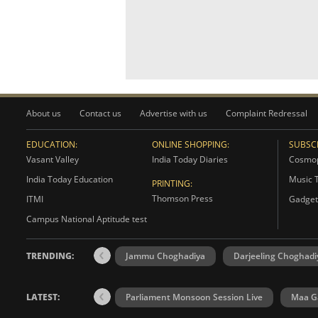
About us
Contact us
Advertise with us
Complaint Redressal
EDUCATION:
ONLINE SHOPPING:
SUBSCR
Vasant Valley
India Today Diaries
Cosmop
India Today Education
Music 
PRINTING:
Thomson Press
ITMI
Gadget
Campus National Aptitude test
TRENDING:
Jammu Choghadiya
Darjeeling Choghadi
LATEST:
Parliament Monsoon Session Live
Maa Ga