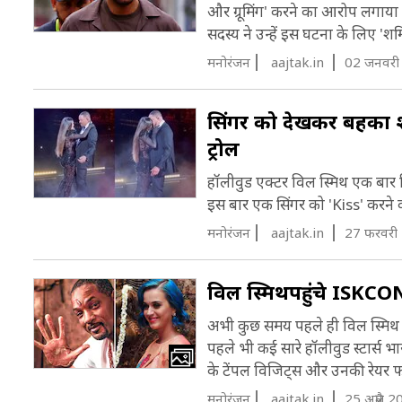
और ग्रूमिंग' करने का आरोप लगाया ह
1
सदस्य ने उन्हें इस घटना के लिए 'शर्
म
मनोरंजन
aajtak.in
02 जनवरी
M
सिंगर को देखकर बहका शा
स
ट्रोल
क
हॉलीवुड एक्टर विल स्मिथ एक बार फिर
ब
इस बार एक सिंगर को 'Kiss' करने 
ब
मनोरंजन
aajtak.in
27 फरवरी
इ
फ
विल स्मिथ
पहुंचे ISKCON ट
व
श
अभी कुछ समय पहले ही विल स्मिथ न
प
पहले भी कई सारे हॉलीवुड स्टार्स भारत 
(
S
के टेंपल विजिट्स और उनकी रेयर 
म
प
मनोरंजन
aajtak.in
25 अप्रैल 