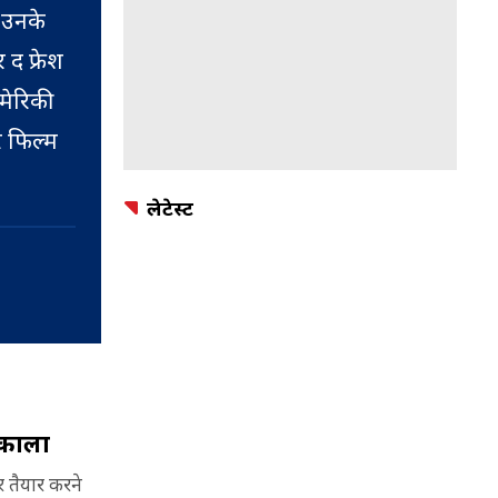
 उनके
द फ्रेश
मेरिकी
र फिल्म
लेटेस्ट
्ड
ार्ड,
ी
AFTA
किंग
िकाला
ूप में
ोर्ड हॉट
 तैयार करने