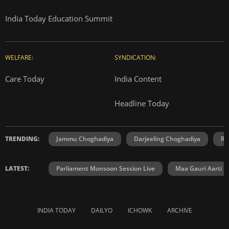
India Today Education Summit
WELFARE:
SYNDICATION:
Care Today
India Content
Headline Today
TRENDING:
Jammu Choghadiya
Darjeeling Choghadiya
Ra
LATEST:
Parliament Monsoon Session Live
Maa Gauri Aarti
INDIA TODAY
DAILYO
ICHOWK
ARCHIVE