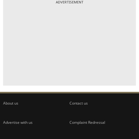
ADVERTISEMENT
About us
Contact us
Advertise with us
Complaint Redressal