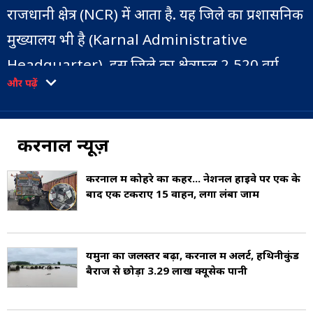
राजधानी क्षेत्र (NCR) में आता है. यह जिले का प्रशासनिक
मुख्यालय भी है (Karnal Administrative
Headquarter). इस जिले का क्षेत्रफल 2,520 वर्ग
और पढ़ें
किमी है (Karnal Total Area).
यह राष्ट्रीय राजमार्ग 44 पर स्थित है (Karnal NH 44).
करनाल न्यूज़
करनाल जिला रेलवे के माध्यम से भी अच्छी तरह से जुड़ा
हुआ है। करनाल जंक्शन दिल्ली-कालका लाइन पर स्थित
करनाल में कोहरे का कहर... नेशनल हाइवे पर एक के
बाद एक टकराए 15 वाहन, लगा लंबा जाम
है और प्रमुख ट्रेनें इस स्टेशन पर रुकती हैं. जिला मुख्यालय
में एक छोटा हवाई अड्डा भी है जिसे करनाल हवाई अड्डे के
नाम से जाना जाता है (Karnal Transportation)
यमुना का जलस्तर बढ़ा, करनाल में अलर्ट, हथिनीकुंड
बैराज से छोड़ा 3.29 लाख क्यूसेक पानी
2011 की जनगणना के अनुसार करनाल जिले की