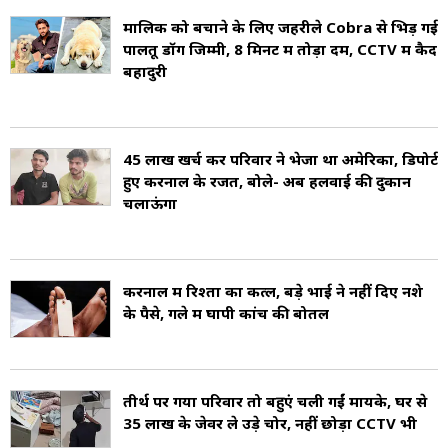
जनसंख्या 1,505,324 है (Karnal population).
मालिक को बचाने के लिए जहरीले Cobra से भिड़ गई
जिले का जनसंख्या घनत्व 598 व्यक्ति प्रति वर्ग किमी है
पालतू डॉग जिम्मी, 8 मिनट में तोड़ा दम, CCTV में कैद
बहादुरी
(Karnal Density). करनाल में प्रत्येक 1,000 पुरुषों
पर 996 महिलाओं का लिंगानुपात (Karnal Sex
Ratio) है और साक्षरता दर 74.73% है (Karnal
45 लाख खर्च कर परिवार ने भेजा था अमेरिका, डिपोर्ट
हुए करनाल के रजत, बोले- अब हलवाई की दुकान
literacy). जिले की 54.28% आबादी हिंदी, 32.04
चलाऊंगा
हरियाणवी, 10.86% पंजाबी और 1.06% मुल्तानी भाषा
बोलती थी (Karnal Languages).
करनाल में रिश्तों का कत्ल, बड़े भाई ने नहीं दिए नशे
करनाल जिला 5 विधानसभा क्षेत्रों में विभाजित है और
के पैसे, गले में घोंपी कांच की बोतल
करनाल जिला करनाल लोकसभा निर्वाचन क्षेत्र का एक
हिस्सा है (Karnal Constituencies).
तीर्थ पर गया परिवार तो बहुएं चली गईं मायके, घर से
35 लाख के जेवर ले उड़े चोर, नहीं छोड़ा CCTV भी
करनाल जिले से कुछ मशहूर हस्तियों में कल्पना चावला