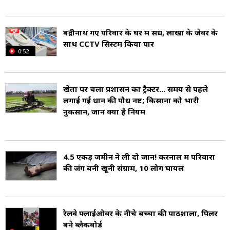
(Kalpana Chawla) शीर्ष पर हैं. वह पहली भारतीय-
बद्रीनाथ गए परिवार के घर में सेंध, लाखों के जेवर के
अमेरिकी महिला अंतरिक्ष यात्री थीं. साथ ही, पाकिस्तान के
साथ CCTV सिस्टम किया पार
पहले प्रधानमंत्री लियाकत अली खान, अभिनेता
0:52
विक्रमजीत विर्क, क्रिकेटर नवदीप सैनी (Navdeep
Saini), हरियाणा के मुख्यमंत्री मनोहर लाल खट्टर
खेतों पर चला प्रशासन का ट्रैक्टर... समय से पहले
लगाई गई धान की पौध नष्ट; किसानों को भारी
(Manohar Lal Khattar, CM) भी इस जिले से आते
नुकसान, जानें क्या है नियम
हैं (Karnal Notable Personalities).
4.5 एकड़ जमीन ने ली दो जान! करनाल में परिवारों
की जंग बनी खूनी संग्राम, 10 लोग घायल
रेलवे फ्लाईओवर के नीचे बच्चों की पाठशाला, प‍िलर
बने ब्लैकबोर्ड